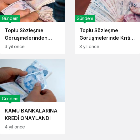
Gündem
Gündem
Toplu Sözleşme
Toplu Sözleşme
Görüşmelerinden
Görüşmelerinde Kritik
Sonuç Çıkmadı!
Gün!
3 yıl önce
3 yıl önce
Gündem
KAMU BANKALARINA
KREDİ ONAYLANDI
4 yıl önce