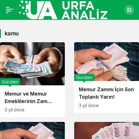
kamu
Gündem
Gündem
Memur Zammı İçin Son
Memur ve Memur
Toplantı Yarın!
Emeklilerinin Zam
3 yıl önce
Oranı Belli Oldu!
3 yıl önce