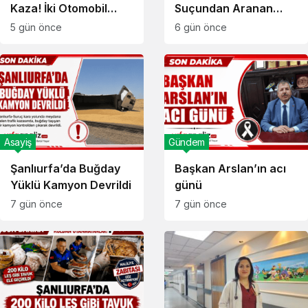
Kaza! İki Otomobil
Suçundan Aranan
Kafa Kafaya Çarpıştı!
Hükümlü Yakalandı
5 gün önce
6 gün önce
Asayiş
Gündem
Şanlıurfa’da Buğday
Başkan Arslan’ın acı
Yüklü Kamyon Devrildi
günü
7 gün önce
7 gün önce