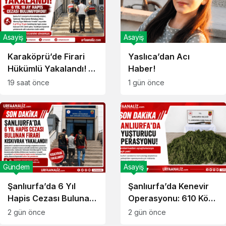
Asayiş
Asayiş
Karaköprü’de Firari
Yaslıca’dan Acı
Hükümlü Yakalandı! 6
Haber!
Yıl 10 Ay Hapis Cezası
19 saat önce
1 gün önce
Bulunuyordu!
Gündem
Asayiş
Şanlıurfa’da 6 Yıl
Şanlıurfa’da Kenevir
Hapis Cezası Bulunan
Operasyonu: 610 Kök
Firari Yakalandı!
Kenevir Ele Geçirildi!
2 gün önce
2 gün önce