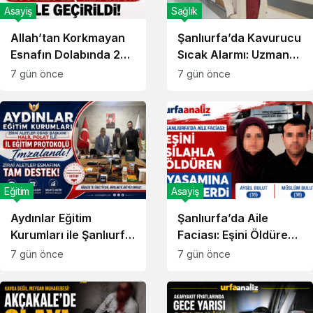
Asayiş
Sağlık
Allah’tan Korkmayan
Şanlıurfa’da Kavurucu
Esnafın Dolabında 200
Sıcak Alarmı: Uzman
Kilo Bozuk Et!
Doktordan Ailelere
7 gün önce
7 gün önce
Hayati Uyarılar
Eğitim
Asayiş
Aydınlar Eğitim
Şanlıurfa’da Aile
Kurumları ile Şanlıurfa
Faciası: Eşini Öldüren
Zirai Aletler Odası
Koca Aynı Silahla
7 gün önce
7 gün önce
Arasında İndirim !
İntihar Etti!