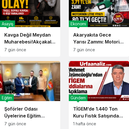
Asayiş
Ekonomi
Kavga Değil Meydan
Akaryakıta Gece
Muharebesi!Akçakale
Yarısı Zammı: Motorin
‘de Olay!
80 TL’yi Aştı!
7 gün önce
7 gün önce
Eğitim
Gündem
Şoförler Odası
TİGEM’de 1.440 Ton
Üyelerine Eğitim
Kuru Fıstık Satışında
Müjdesi: Aydınlar
Vurgun İddiası!
7 gün önce
1 hafta önce