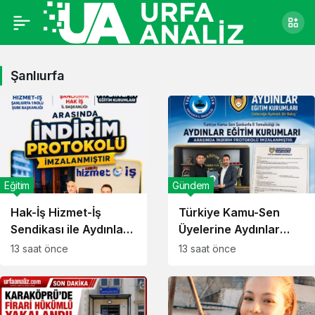
Şanlıurfa
Eğitim
Gündem
Hak-İş Hizmet-İş
Türkiye Kamu-Sen
Sendikası ile Aydınlar
Üyelerine Aydınlar
Eğitim Kurumları
Eğitimde İndirim
13 saat önce
13 saat önce
Arasında İndirim
Fırsatı!
Protokolü İmzalandı!