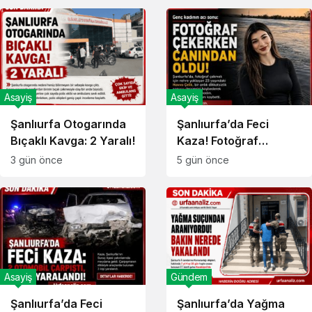
Asayiş
Asayiş
Şanlıurfa Otogarında
Şanlıurfa’da Feci
Bıçaklı Kavga: 2 Yaralı!
Kaza! Fotoğraf
Çekerken Canından
3 gün önce
5 gün önce
Oldu!
Asayiş
Gündem
Şanlıurfa’da Feci
Şanlıurfa’da Yağma