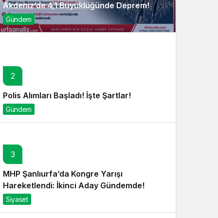
Akdeniz’de 4,1 Büyüklüğünde Deprem!
Gündem
2
Polis Alımları Başladı! İşte Şartlar!
Gündem
3
MHP Şanlıurfa’da Kongre Yarışı
Hareketlendi: İkinci Aday Gündemde!
Siyaset