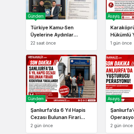
Gündem
Asayiş
Türkiye Kamu-Sen
Karaköprü
Üyelerine Aydınlar
Hükümlü Y
Eğitimde İndirim Fırsatı!
10 Ay Hap
22 saat önce
1 gün önce
Bulunuyo
Gündem
Asayiş
Şanlıurfa’da 6 Yıl Hapis
Şanlıurfa
Cezası Bulunan Firari
Operasyo
Yakalandı!
Kenevir El
2 gün önce
2 gün önce