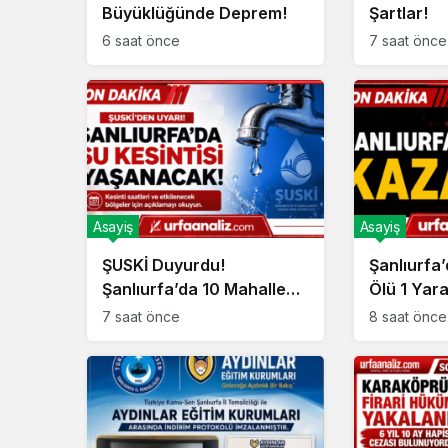
Büyüklüğünde Deprem!
Şartlar!
6 saat önce
7 saat önce
Asayiş
Asayiş
ŞUSKİ Duyurdu!
Şanlıurfa’
Şanlıurfa’da 10 Mahallede
Ölü 1 Yaral
Su Kesintisi Yaşanacak
7 saat önce
8 saat önce