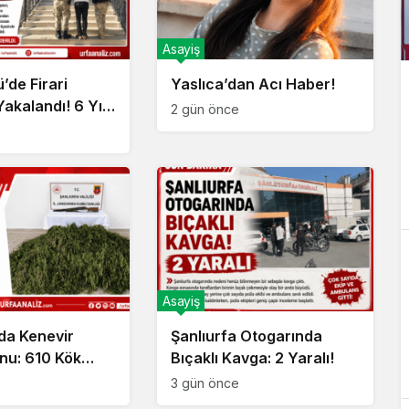
Asayiş
’de Firari
Yaslıca’dan Acı Haber!
akalandı! 6 Yıl
2 gün önce
is Cezası
rdu!
Asayiş
’da Kenevir
Şanlıurfa Otogarında
nu: 610 Kök
Bıçaklı Kavga: 2 Yaralı!
e Geçirildi!
3 gün önce