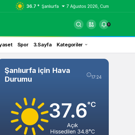
36.7 °
Şanlıurfa
7 Ağustos 2026, Cum
0
yaset
Spor
3.Sayfa
Kategoriler
Şanlıurfa için Hava
17:24
Durumu
37.6
°C
Açık
Hissedilen 34.8°C