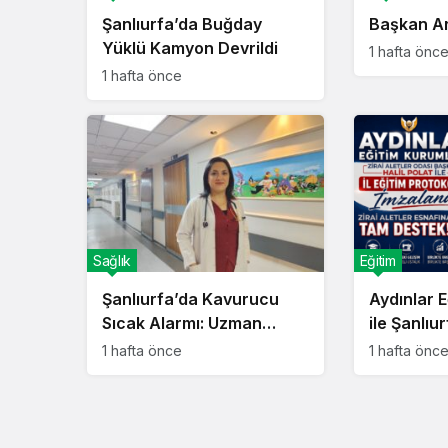
Şanlıurfa’da Buğday
Başkan Ar
Yüklü Kamyon Devrildi
1 hafta önc
1 hafta önce
Sağlık
Eğitim
Şanlıurfa’da Kavurucu
Aydınlar E
Sıcak Alarmı: Uzman
ile Şanlıur
Doktordan Ailelere Hayati
Odası Aras
1 hafta önce
1 hafta önc
Uyarılar