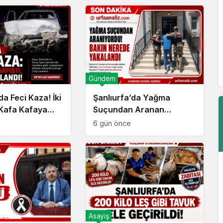
Gündem
da Feci Kaza! İki
Şanlıurfa’da Yağma
Kafa Kafaya
Suçundan Aranan
Hükümlü Yakalandı
6 gün önce
Asayiş