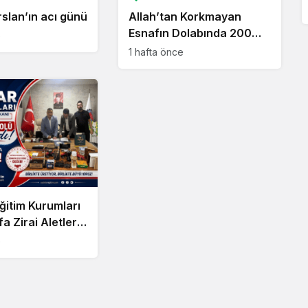
slan’ın acı günü
Allah’tan Korkmayan
Esnafın Dolabında 200
e
Kilo Bozuk Et!
1 hafta önce
ğitim Kurumları
fa Zirai Aletler
ında İndirim !
e