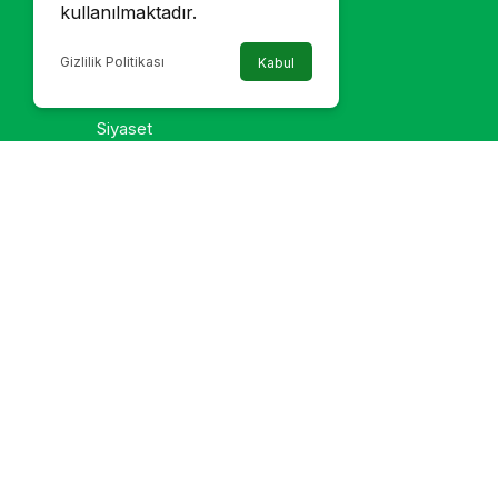
kullanılmaktadır.
Kültür Sanat
Magazin
Gizlilik Politikası
Kabul
Sağlık
Siyaset
Son Dakika
Spor
Türkiye
Yaşam
Yerel Haber
Galeri
Foto Galeri
Video Galeri