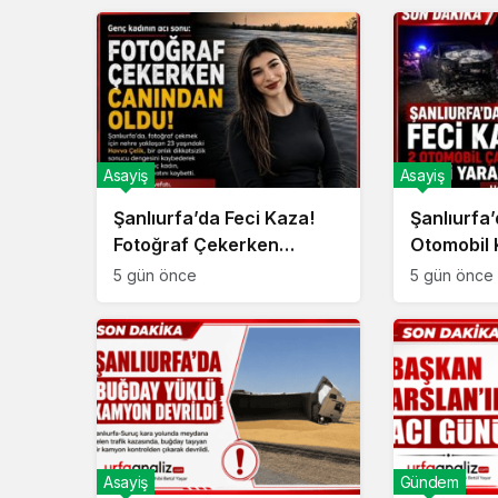
Asayiş
Asayiş
Şanlıurfa’da Feci Kaza!
Şanlıurfa’
Fotoğraf Çekerken
Otomobil 
Canından Oldu!
Çarpıştı!
5 gün önce
5 gün önce
Asayiş
Gündem