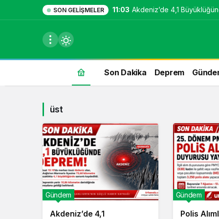
11:03
Akdeniz’de 4,1 Büyüklüğü
SON GELIŞMELER
Son Dakika
Deprem
Günde
üst
du
u seçin.
seçin.
Gündem
Gündem
u
Akdeniz’de 4,1
Polis Alıml
 seçin.