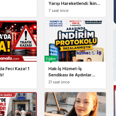
Yarışı Hareketlendi: İkinci
Aday Gündemde!
7 saat önce
Eğitim
da Feci Kaza! 1
Hak-İş Hizmet-İş
ı!
Sendikası ile Aydınlar
Eğitim Kurumları Arasında
21 saat önce
İndirim Protokolü
İmzalandı!