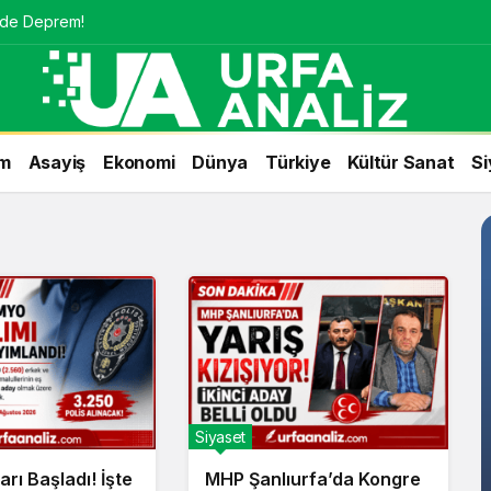
nde Deprem!
m
Asayiş
Ekonomi
Dünya
Türkiye
Kültür Sanat
Si
Siyaset
arı Başladı! İşte
MHP Şanlıurfa’da Kongre