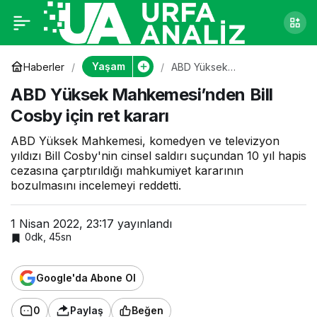
ABD Yüksek
0
Mahkemesi’nden Bill
Yaşam
Haberler
ABD Yüksek
Mahkemesi’nden Bill
ABD Yüksek Mahkemesi’nden Bill
Cosby için ret kararı
Cosby için ret kararı
Cosby için ret kararı
ABD Yüksek Mahkemesi, komedyen ve televizyon
yıldızı Bill Cosby'nin cinsel saldırı suçundan 10 yıl hapis
cezasına çarptırıldığı mahkumiyet kararının
bozulmasını incelemeyi reddetti.
1 Nisan 2022, 23:17
yayınlandı
0dk, 45sn
Google'da Abone Ol
0
Paylaş
Beğen