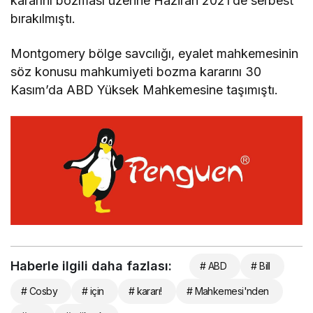
kararını bozması üzerine Haziran 2021’de serbest
bırakılmıştı.
Montgomery bölge savcılığı, eyalet mahkemesinin
söz konusu mahkumiyeti bozma kararını 30
Kasım’da ABD Yüksek Mahkemesine taşımıştı.
Haberle ilgili daha fazlası:
# ABD
# Bill
# Cosby
# için
# kararı!
# Mahkemesi'nden