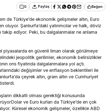
Paylaş
0
Beğen
m de Türkiye’de ekonomik gelişmeler altın, Euro
 oluyor. Şanlıurfa’daki yatırımcılar ve halk, döviz
an takip ediyor. Peki, bu dalgalanmalar ne anlama
esel piyasalarda en güvenli liman olarak görülmeye
ndeki jeopolitik gerilimler, ekonomik belirsizlikler
tının ons fiyatında dalgalanmalara yol açtı.
urlarındaki değişimler ve enflasyon beklentileri ile
Şanlıurfa’da çeyrek altın, gram altın ve Cumhuriyet
gösterdi.
şların dikkatli olması gerektiği konusunda
rüyorDolar ve Euro kurları da Türkiye’de en çok
 alıyor. Küresel ekonomik gelişmeler, özellikle ABD