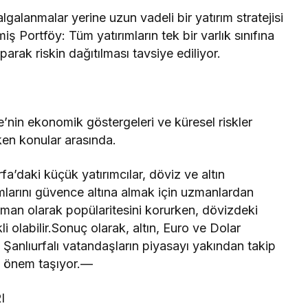
algalanmalar yerine uzun vadeli bir yatırım stratejisi
miş Portföy: Tüm yatırımların tek bir varlık sınıfına
parak riskin dağıtılması tavsiye ediliyor.
e’nin ekonomik göstergeleri ve küresel riskler
ken konular arasında.
fa’daki küçük yatırımcılar, döviz ve altın
ımlarını güvence altına almak için uzmanlardan
liman olarak popülaritesini korurken, dövizdeki
li olabilir.Sonuç olarak, altın, Euro ve Dolar
 Şanlıurfalı vatandaşların piyasayı yakından takip
ük önem taşıyor.—
I