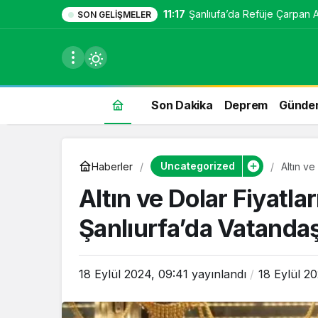
11:17
Şanlıufa’da Refüje Çarpan Ara
SON GELIŞMELER
Son Dakika
Deprem
Günde
du
Uncategorized
Haberler
Altın ve
Yapmalı
u seçin.
Altın ve Dolar Fiyatlar
Şanlıurfa’da Vatanda
seçin.
18 Eylül 2024, 09:41
yayınlandı
18 Eylül 2
u
 seçin.