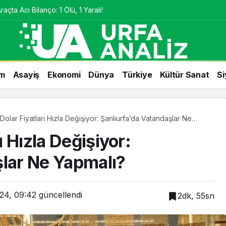
çta Acı Bilanço: 1 Ölü, 1 Yaralı!
m
Asayiş
Ekonomi
Dünya
Türkiye
Kültür Sanat
Si
 Dolar Fiyatları Hızla Değişiyor: Şanlıurfa’da Vatandaşlar Ne
?
ı Hızla Değişiyor:
şlar Ne Yapmalı?
024, 09:42
güncellendi
2dk, 55sn