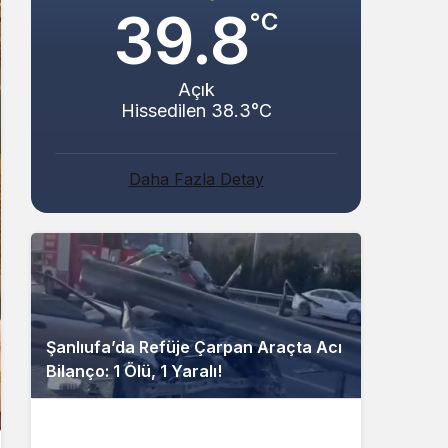
39.8
°C
Açık
Hissedilen 38.3°C
Daha Fazla Detay
Şanlıufa’da Refüje Çarpan Araçta Acı
Bilanço: 1 Ölü, 1 Yaralı!