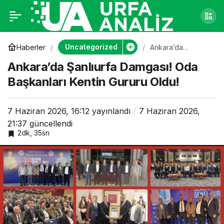
Ankara’da Şanlıurfa
0
Damgası! Oda
Uncategorized
Haberler
Ankara’da
Şanlıurfa Damgası!
Ankara’da Şanlıurfa Damgası! Oda
Oda Başkanları
Başkanları Kentin
Kentin Gururu
Başkanları Kentin Gururu Oldu!
Oldu!
Gururu Oldu!
7 Haziran 2026, 16:12
yayınlandı
7 Haziran 2026,
21:37
güncellendi
2dk, 35sn