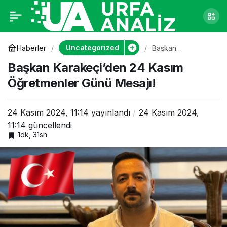
Başkan Karakeçi’den
0
24 Kasım
Uncategorized
Haberler
Başkan
Karakeçi’den 24
Başkan Karakeçi’den 24 Kasım
Kasım
Öğretmenler Günü
Öğretmenler Günü
Öğretmenler Günü Mesajı!
Mesajı!
Mesajı!
24 Kasım 2024, 11:14
yayınlandı
24 Kasım 2024,
11:14
güncellendi
1dk, 31sn