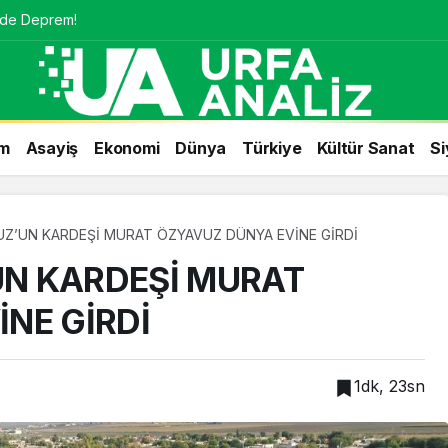
nde Deprem!
m
Asayiş
Ekonomi
Dünya
Türkiye
Kültür Sanat
Si
Z’UN KARDEŞİ MURAT ÖZYAVUZ DÜNYA EVİNE GİRDİ
N KARDEŞİ MURAT
NE GİRDİ
1dk, 23sn