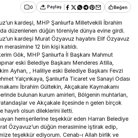
Paylaş
0
Beğen
un kardeşi, MHP Şanlıurfa Milletvekili İbrahim
a düzenlenen düğün töreniyle dünya evine girdi.
z’un kardeşi Murat Özyavuz hayatını Elif Özyavuz
n merasimine 12 bin kişi katıldı.
ülkerim Gök, MHP Şanlıurfa İl Başkanı Mahmut
pınar eski Belediye Başkanı Menderes Atilla,
im Ayhan, , Haliliye eski Belediye Başkanı Fevzi
met Yalçınkaya, Şanlıurfa Ticaret ve Sanayi Odası
aymakamı İbrahim Gültekin, Akçakale Kaymakamı
erinde bulunan kurum amirleri, Bölgenin muhtarları,
 vatandaşlar ve Akçakale ilçesinde n gelen birçok
ayırlı olsun dileklerini iletti.
kmayan hemşerilerine teşekkür eden Harran Belediye
t Özyavuz’un düğün merasimine iştirak edip,
mize teşekkür ediyorum. Cenab-ı Allah birlik ve