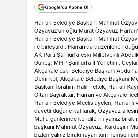
Google'da Abone Ol
Harran Belediye Başkanı Mahmut Özyavuz’
Özyavuz’un oğlu Murat Özyavuz Harran’d
Harran Belediye Başkanı Mahmut Özyavu
ile birleştirdi. Harran’da düzenlenen düğü
AK Parti Şanlıurfa eski Milletvekili Abd
Güneş, MHP Şanlıurfa İl Yönetimi, Ceylan
Akçakale eski Belediye Başkanı Abdülhak
Demirkol, Akçakale Belediye Başkanı Meh
Başkanı İbrahim Halil Peltek, Harran K
Oltan Bayraktar, Harran ve Akçakale ilçel
Harran Belediye Meclis üyeleri, Harranlı
davetli düğüne katılarak, Özyavuz ailesine h
Mutlu günlerinde kendilerini yalnız bıra
başkanı Mahmut Özyavuz; Kardeşim Mura
bizleri yalnız bırakmayan tüm hemşerileri