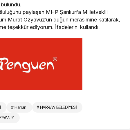
 bulundu.
uluğunu paylaşan MHP Şanlıurfa Milletvekili
um Murat Özyavuz’un düğün merasimine katılarak,
me teşekkür ediyorum. İfadelerini kullandı.
İ
# Harran
# HARRAN BELEDİYESİ
ZYAVUZ