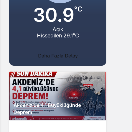
30.9
°C
Açık
Hissedilen 29.1°C
Daha Fazla Detay
Akdeniz’de 4,1 Büyüklüğünde
Deprem!