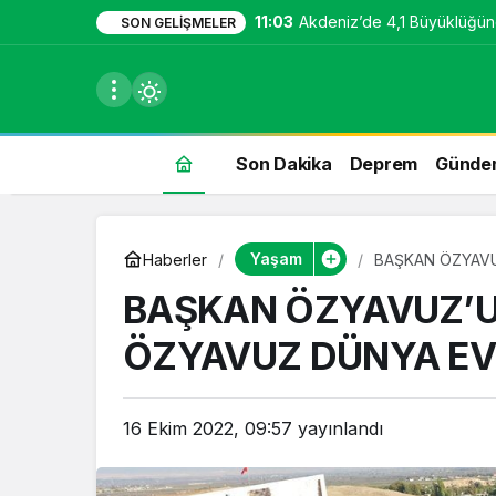
11:03
Akdeniz’de 4,1 Büyüklüğü
SON GELIŞMELER
Son Dakika
Deprem
Günde
du
Yaşam
Haberler
BAŞKAN ÖZYAVU
u seçin.
BAŞKAN ÖZYAVUZ’U
ÖZYAVUZ DÜNYA EVİ
seçin.
16 Ekim 2022, 09:57
yayınlandı
u
 seçin.