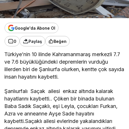
Google'da Abone Ol
0
Paylaş
Beğen
Türkiye’nin 10 ilinde Kahramanmaraş merkezli 7.7
ve 7.6 büyüklüğündeki depremlerin vurduğu
illerden biri de Şanlıurfa olurken, kentte çok sayıda
insan hayatını kaybetti.
Şanlıurfalı Saçak ailesi enkaz altında kalarak
hayatlarını kaybetti.. Çöken bir binada bulunan
Baba Sadık Saçaklı, eşi Leyla, çocukları Furkan,
Azra ve anneanne Ayşe Sade hayatını
kaybetti.Saçaklı ailesi evlerinde yakalandıkları
depremde enkaz altında kalarak yaşımını yitirdi.