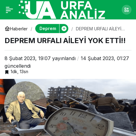
DEPREM URFALI
0
AİLEYİ YOK ETTİ!!
Deprem
Haberler
DEPREM URFALI AİLEYİ
YOK ETTİ!!
DEPREM URFALI AİLEYİ YOK ETTİ!!
8 Şubat 2023, 19:07
yayınlandı
14 Şubat 2023, 01:27
güncellendi
1dk, 13sn