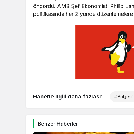
öngördü. AMB Şef Ekonomisti Philip Lane 
politikasında her 2 yönde düzenlemelere haz
Haberle ilgili daha fazlası:
# Bölgesi'
Benzer Haberler