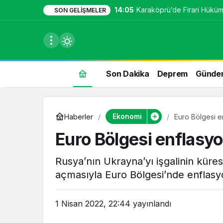
14:05
Karaköprü’de Firari Hüküml
SON GELIŞMELER
Son Dakika
Deprem
Günde
du
Ekonomi
Haberler
Euro Bölgesi e
u seçin.
Euro Bölgesi enflasy
Rusya’nın Ukrayna’yı işgalinin kürese
açmasıyla Euro Bölgesi’nde enflasyo
seçin.
1 Nisan 2022, 22:44
yayınlandı
u
 seçin.