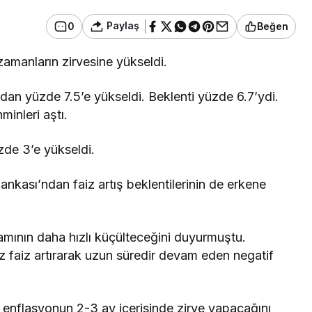
Paylaş
0
Beğen
amanların zirvesine yükseldi.
dan yüzde 7.5’e yükseldi. Beklenti yüzde 6.7’ydi.
minleri aştı.
de 3’e yükseldi.
kası’ndan faiz artış beklentilerinin de erkene
amının daha hızlı küçülteceğini duyurmuştu.
z faiz artırarak uzun süredir devam eden negatif
enflasyonun 2-3 ay içerisinde zirve yapacağını