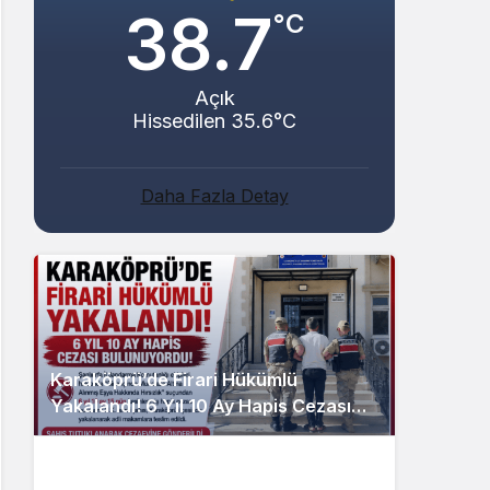
38.7
°C
Açık
Hissedilen 35.6°C
Daha Fazla Detay
Karaköprü’de Firari Hükümlü
Yakalandı! 6 Yıl 10 Ay Hapis Cezası
Bulunuyordu!