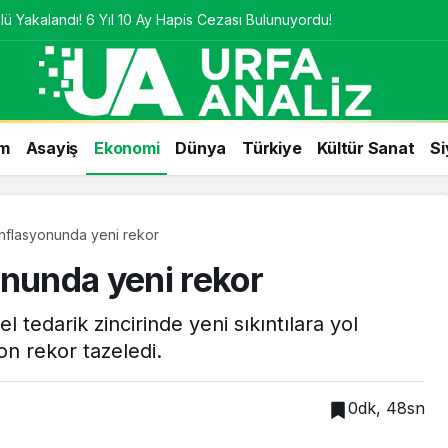
ü Yakalandı! 6 Yıl 10 Ay Hapis Cezası Bulunuyordu!
m
Asayiş
Ekonomi
Dünya
Türkiye
Kültür Sanat
Si
nflasyonunda yeni rekor
onunda yeni rekor
l tedarik zincirinde yeni sıkıntılara yol
n rekor tazeledi.
0dk, 48sn