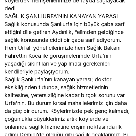
köylerdeki hemşerilerimize de fayda sağlayacak”
dedi.
SAĞLIK ŞANLIURFA’NIN KANAYAN YARASI
Sağlık konusunda Şanlıurfa için büyük çaba sarf
ettiğini dile getiren Aydınlık, “elimden geldiğince
sağlık konusunda ciddi bir çaba sarf ediyorum.
Hem Urfalı yöneticilerimizle hem Sağlık Bakanı
Fahrettin Koca ile görüşmelerimde Urfa’nın
yaşadığı sıkıntıları ve yapılması gerekenleri
kendileriyle paylaşıyorum.
Sağlık Şanlıurfa’nın kanayan yarası; doktor
eksikliğinden tutunda, sağlık hizmetlerinin
kalitesine, yetersizliğine kadar birçok sorunu var
Urfa’nın. Bu durum kırsal mahallelerimiz için daha
da güç bir durum. Köylerimizde pek genç kalmadı,
çoğunlukla büyüklerimiz artık köylerde ve
onlarında sağlık hizmetine erişim noktasında ilk
adımı Demirli’de olduğu gibi sağlık ocaklarımız. Bu