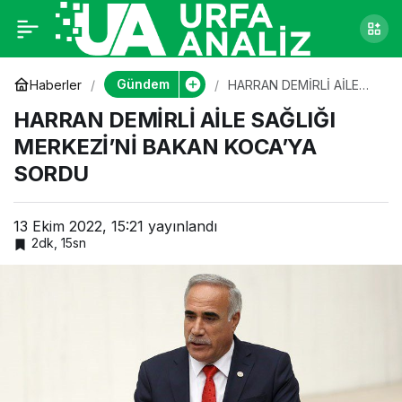
HARRAN DEMİRLİ AİLE
0
SAĞLIĞI MERKEZİ’Nİ
Gündem
Haberler
HARRAN DEMİRLİ AİLE
SAĞLIĞI MERKEZİ’Nİ
HARRAN DEMİRLİ AİLE SAĞLIĞI
BAKAN KOCA’YA SORDU
BAKAN KOCA’YA
MERKEZİ’Nİ BAKAN KOCA’YA
SORDU
SORDU
13 Ekim 2022, 15:21
yayınlandı
2dk, 15sn