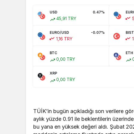
USD
0.47%
EUR
45,91 TRY
5
EURO/USD
-0.07%
BIST
1,16 TRY
1
BTC
ETH
0,00 TRY
0
XRP
0,00 TRY
TÜİK’in bugün açıkladığı son verilere göre
aylık yüzde 0.91 ile beklentilerin üzerind
bu yana en yüksek değeri aldı. Şubat 2