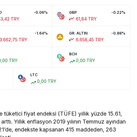
O
-0.06%
GBP
-0.22%
3,42 TRY
61,84 TRY
-1.64%
GR. ALTIN
-0.88%
3.662,75 TRY
6.658,45 TRY
BCH
,00 TRY
0,00 TRY
LTC
0,00 TRY
 tüketici fiyat endeksi (TÜFE) yıllık yüzde 15.61,
e arttı. Yıllık enflasyon 2019 yılının Temmuz ayından
021’de, endekste kapsanan 415 maddeden, 263