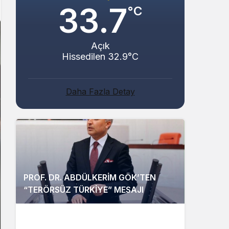
33.7
°C
Açık
Hissedilen 32.9°C
Daha Fazla Detay
PROF. DR. ABDÜLKERİM GÖK’TEN
“TERÖRSÜZ TÜRKİYE” MESAJI