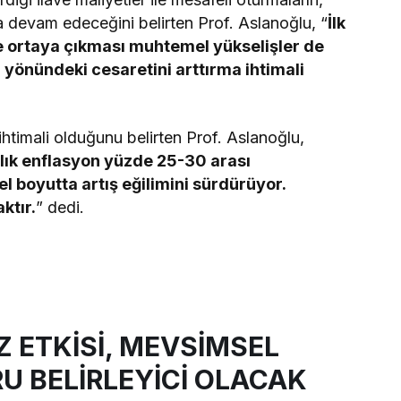
 devam edeceğini belirten Prof. Aslanoğlu, “
İlk
e ortaya çıkması muhtemel yükselişler de
a yönündeki cesaretini arttırma ihtimali
htimali olduğunu belirten Prof. Aslanoğlu,
llık enflasyon yüzde 25-30 arası
l boyutta artış eğilimini sürdürüyor.
ktır.
” dedi.
Z ETKİSİ, MEVSİMSEL
RU BELİRLEYİCİ OLACAK