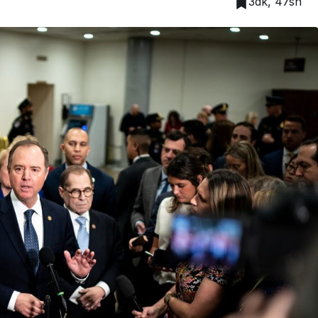
3dk, 47sn