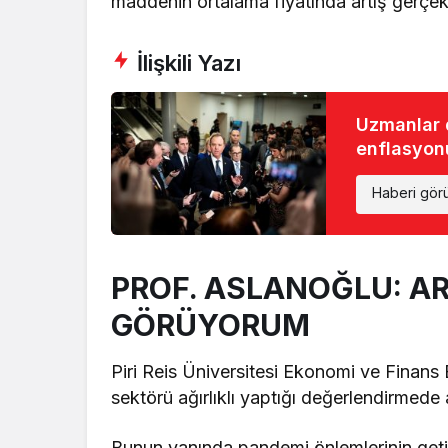
maddenin ortalama fiyatında artış gerçekl
İlişkili Yazı
Uzmanlar 
enflasyonu
Haberi gör
PROF. ASLANOĞLU: AR
GÖRÜYORUM
Piri Reis Üniversitesi Ekonomi ve Finan
sektörü ağırlıklı yaptığı değerlendirmede 
Bunun yanında pandemi önlemlerinin getird