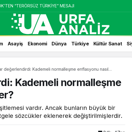
ÖK’TEN “TERÖRSÜZ TÜRKİYE” MESAJI
m
Asayiş
Ekonomi
Dünya
Türkiye
Kültür Sanat
Si
r değerlendirdi: Kademeli normalleşme enflasyonu nasıl
rdi: Kademeli normalleşme
ler?
itlemesi vardır. Ancak bunların büyük bir
gele sözcükler eklenerek değiştirilmişlerdir.