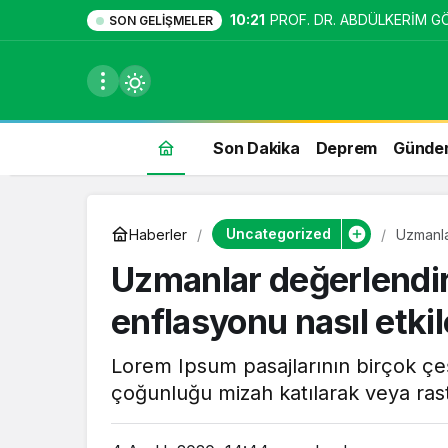
10:21
PROF. DR. ABDÜLKERİM G
SON GELIŞMELER
Son Dakika
Deprem
Günde
du
Uncategorized
Haberler
Uzmanla
etkiler?
u seçin.
Uzmanlar değerlendi
enflasyonu nasıl etki
seçin.
Lorem Ipsum pasajlarının birçok çeş
çoğunluğu mizah katılarak veya rast
u
 seçin.