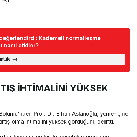
eşti.
değerlendirdi: Kademeli normalleşme
 nasıl etkiler?
üntüle
TIŞ İHTİMALİNİ YÜKSEK
s Bölümü’nden Prof. Dr. Erhan Aslanoğlu, yeme-içme
artış olma ihtimalini yüksek gördüğünü belirtti.
iği ilave maliyetler ile mesafeli oturmaların,