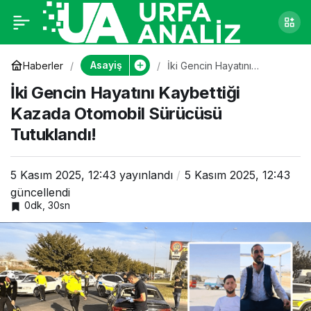
İki Gencin Hayatını
0
Kaybettiği Kazada
Asayiş
Haberler
İki Gencin Hayatını
Kaybettiği Kazada
İki Gencin Hayatını Kaybettiği
Otomobil Sürücüsü
Otomobil Sürücüsü
Tutuklandı!
Kazada Otomobil Sürücüsü
Tutuklandı!
Tutuklandı!
5 Kasım 2025, 12:43
yayınlandı
5 Kasım 2025, 12:43
güncellendi
0dk, 30sn