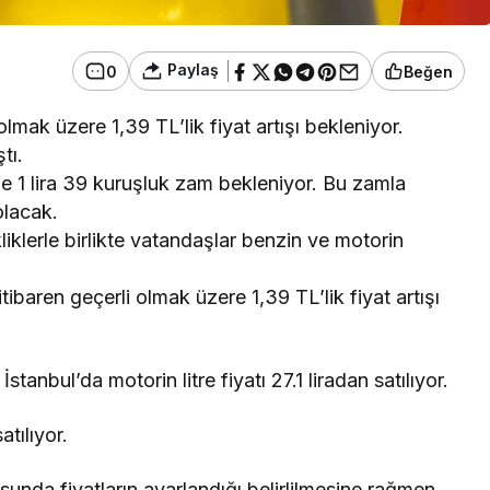
Paylaş
0
Beğen
mak üzere 1,39 TL’lik fiyat artışı bekleniyor.
tı.
e 1 lira 39 kuruşluk zam bekleniyor. Bu zamla
olacak.
kliklerle birlikte vatandaşlar benzin ve motorin
baren geçerli olmak üzere 1,39 TL’lik fiyat artışı
tanbul’da motorin litre fiyatı 27.1 liradan satılıyor.
atılıyor.
sunda fiyatların ayarlandığı belirlilmesine rağmen,