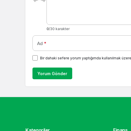
0
/30 karakter
Ad
*
Bir dahaki sefere yorum yaptığımda kullanılmak üzere
Yorum Gönder
Kategoriler
Finans