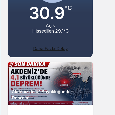
30.9
°C
Açık
Hissedilen 29.1°C
Daha Fazla Detay
Akdeniz’de 4,1 Büyüklüğünde
Deprem!