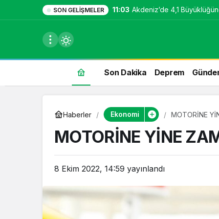
11:03
Akdeniz’de 4,1 Büyüklüğü
SON GELIŞMELER
Son Dakika
Deprem
Günde
du
Ekonomi
Haberler
MOTORİNE Yİ
u seçin.
MOTORİNE YİNE ZAM
8 Ekim 2022, 14:59
yayınlandı
seçin.
u
 seçin.