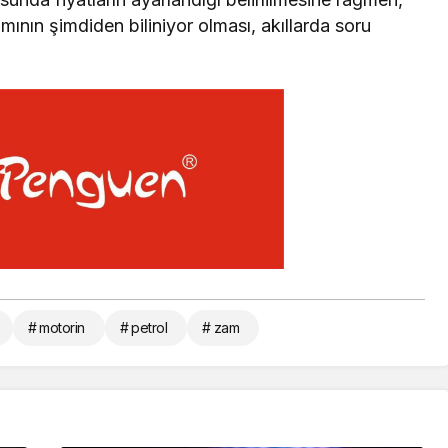
ının şimdiden biliniyor olması, akıllarda soru
# motorin
# petrol
# zam