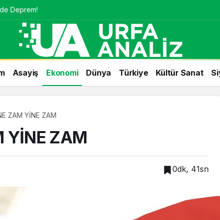
nde Deprem!
m
Asayiş
Ekonomi
Dünya
Türkiye
Kültür Sanat
Si
NE ZAM YİNE ZAM
 YİNE ZAM
0dk, 41sn