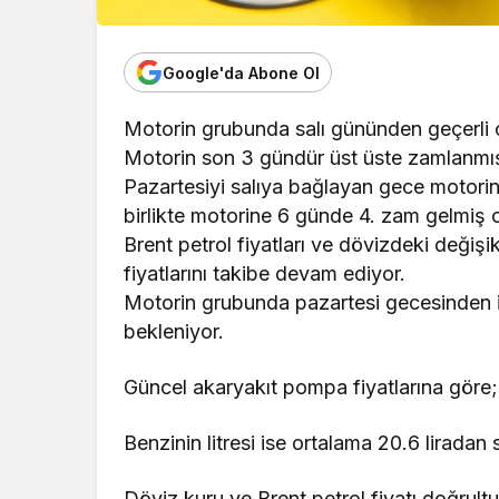
Google'da Abone Ol
Motorin grubunda salı gününden geçerli ol
Motorin son 3 gündür üst üste zamlanmış
Pazartesiyi salıya bağlayan gece motorin
birlikte motorine 6 günde 4. zam gelmiş 
Brent petrol fiyatları ve dövizdeki değişi
fiyatlarını takibe devam ediyor.
Motorin grubunda pazartesi gecesinden iti
bekleniyor.
Güncel akaryakıt pompa fiyatlarına göre; İs
Benzinin litresi ise ortalama 20.6 liradan s
Döviz kuru ve Brent petrol fiyatı doğrultu