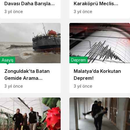
Davası Daha Barışla
Karaköprü Meclis
Son Buldu!
Üyeliğine Aday
3 yıl önce
3 yıl önce
Adaylığı Başvurusu
Yaptı!
Asayiş
Deprem
Zonguldak’ta Batan
Malatya’da Korkutan
Gemide Arama
Deprem!
Çalışmaları Devam
3 yıl önce
3 yıl önce
Ediyor!