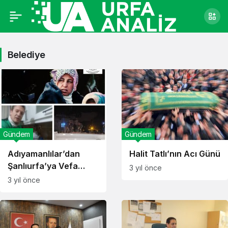
Belediye
Gündem
Gündem
Adıyamanlılar’dan
Halit Tatlı’nın Acı Günü
Şanlıurfa’ya Vefa
3 yıl önce
Borcu! İşte Adıyaman
3 yıl önce
Ve Şanlıurfa’nın
Kardeşliği