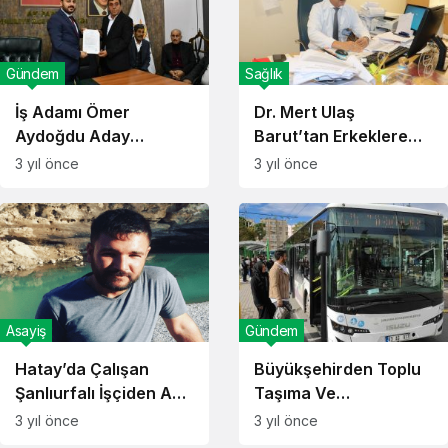
Gündem
Sağlık
İş Adamı Ömer
Dr. Mert Ulaş
Aydoğdu Aday
Barut’tan Erkeklere
Adaylığını Açıkladı!
Müjde Haber!
3 yıl önce
3 yıl önce
Asayiş
Gündem
Hatay’da Çalışan
Büyükşehirden Toplu
Şanlıurfalı İşçiden Acı
Taşıma Ve
Haber!
Parkomatlarla İlgili
3 yıl önce
3 yıl önce
Anket Çalışması