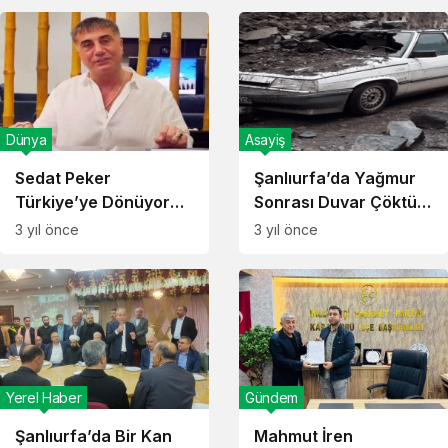
Dünya
Asayiş
Sedat Peker
Şanlıurfa’da Yağmur
Türkiye’ye Dönüyor
Sonrası Duvar Çöktü
Mu? Peker’den Jet
Bir Araç Hasar Gördü!
3 yıl önce
3 yıl önce
Yanıt!
Yerel Haber
Gündem
Şanlıurfa’da Bir Kan
Mahmut İren