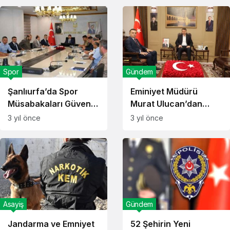
Spor
Gündem
Şanlıurfa’da Spor
Eminiyet Müdürü
Müsabakaları Güvenlik
Murat Ulucan’dan
Toplantısı yapıldı
Veda Ziyareti
3 yıl önce
3 yıl önce
Asayiş
Gündem
Jandarma ve Emniyet
52 Şehirin Yeni