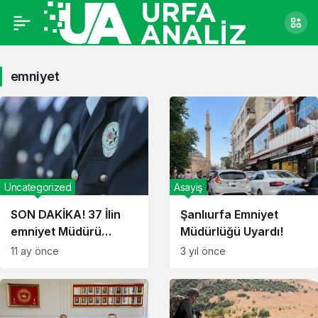
emniyet
Uncategorized
Asayiş
SON DAKİKA! 37 İlin
Şanlıurfa Emniyet
emniyet Müdürü
Müdürlüğü Uyardı!
Değişti: İşte İsim İsim O
11 ay önce
3 yıl önce
Liste!