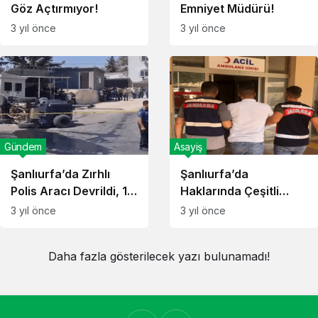
Göz Açtırmıyor!
Emniyet Müdürü!
3 yıl önce
3 yıl önce
Gündem
Asayiş
Şanlıurfa’da Zırhlı
Şanlıurfa’da
Polis Aracı Devrildi, 1
Haklarında Çeşitli
şehit!
Hapis Cezası Bulunan
3 yıl önce
3 yıl önce
Zanlılar Yakalandı.
Daha fazla gösterilecek yazı bulunamadı!