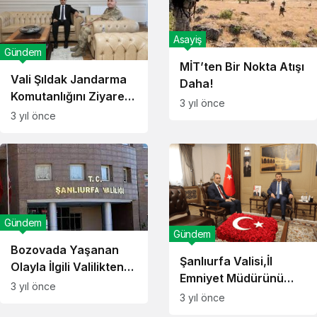
Asayiş
Gündem
MİT’ten Bir Nokta Atışı
Vali Şıldak Jandarma
Daha!
Komutanlığını Ziyaret
3 yıl önce
Etti!
3 yıl önce
Gündem
Gündem
Bozovada Yaşanan
Şanlıurfa Valisi,İl
Olayla İlgili Valilikten
Emniyet Müdürünü
Açıklama!
3 yıl önce
Misafir Etti!
3 yıl önce