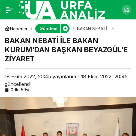
BAKAN NEBATİ İLE
0
BAKAN KURUM’DAN
Gündem
Haberler
BAKAN NEBATİ İLE
BAKAN KURUM’DAN
BAKAN NEBATİ İLE BAKAN
BAŞKAN BEYAZGÜL’E
BAŞKAN BEYAZGÜL’E
ZİYARET
KURUM’DAN BAŞKAN BEYAZGÜL’E
ZİYARET
ZİYARET
18 Ekim 2022, 20:45
yayınlandı
18 Ekim 2022, 20:45
güncellendi
0dk, 59sn