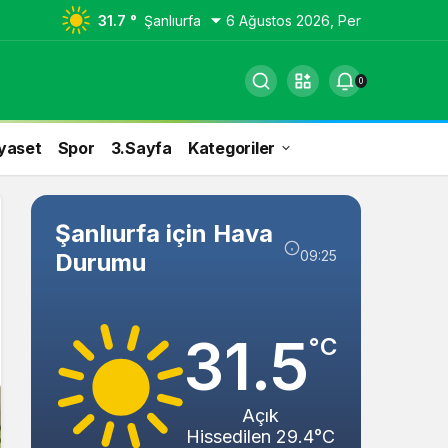
31.7 °
Şanlıurfa
6 Ağustos 2026, Per
0
yaset
Spor
3.Sayfa
Kategoriler
Şanlıurfa için Hava
09:25
Durumu
31.5
°C
Açık
Hissedilen 29.4°C