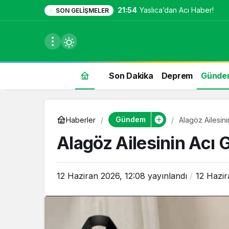
21:54
Yaslıca’dan Acı Haber!
SON GELIŞMELER
Son Dakika
Deprem
Günde
du
Gündem
Haberler
Alagöz Ailesin
u seçin.
Alagöz Ailesinin Acı
12 Haziran 2026, 12:08
yayınlandı
12 Hazir
seçin.
u
 seçin.