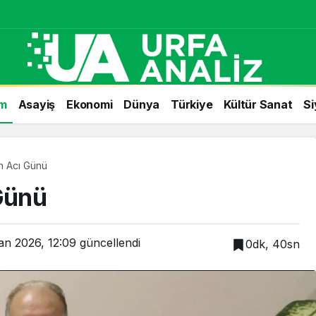
m
Asayiş
Ekonomi
Dünya
Türkiye
Kültür Sanat
Si
in Acı Günü
 Günü
an 2026, 12:09
güncellendi
0dk, 40sn