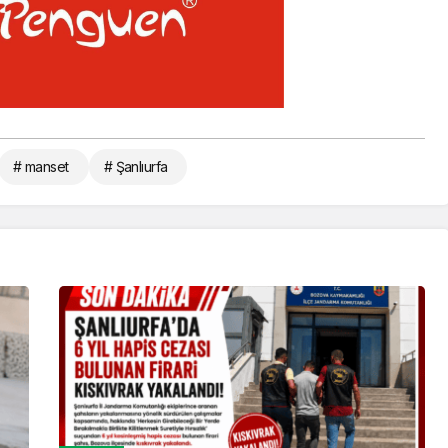
# manset
# Şanlıurfa