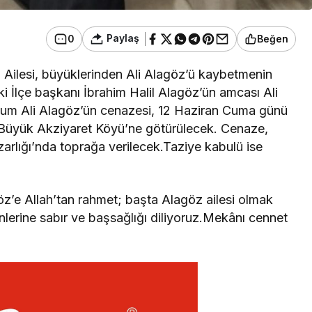
Paylaş
0
Beğen
z Ailesi, büyüklerinden Ali Alagöz’ü kaybetmenin
i İlçe başkanı İbrahim Halil Alagöz’ün amcası Ali
um Ali Alagöz’ün cenazesi, 12 Haziran Cuma günü
 Büyük Akziyaret Köyü’ne götürülecek. Cenaze,
rlığı’nda toprağa verilecek.Taziye kabulü ise
z’e Allah’tan rahmet; başta Alagöz ailesi olmak
nlerine sabır ve başsağlığı diliyoruz.Mekânı cennet