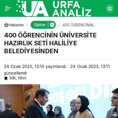
400 ÖĞRENCİNİN
0
ÜNİVERSİTE HAZIRLIK
Eğitim
Haberler
400 ÖĞRENCİNİN
ÜNİVERSİTE HAZIRLIK SETİ
400 ÖĞRENCİNİN ÜNİVERSİTE
HALİLİYE BELEDİYESİNDEN
SETİ HALİLİYE
HAZIRLIK SETİ HALİLİYE
BELEDİYESİNDEN
BELEDİYESİNDEN
24 Ocak 2023, 13:10
yayınlandı
24 Ocak 2023, 13:11
güncellendi
3dk, 58sn