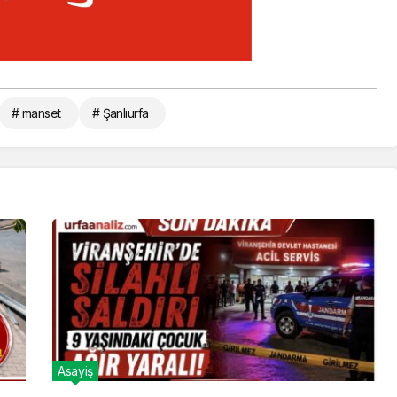
# manset
# Şanlıurfa
Asayiş