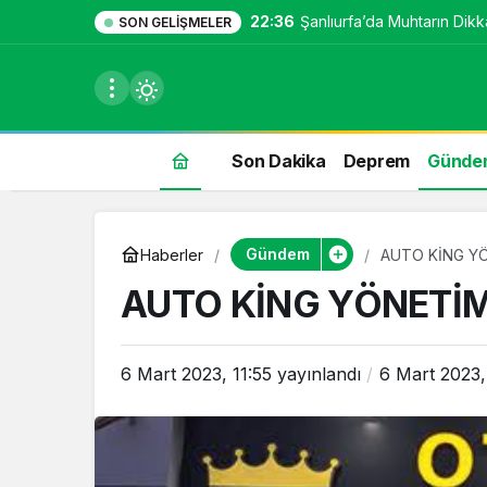
22:36
Şanlıurfa’da Muhtarın Dikka
SON GELIŞMELER
Son Dakika
Deprem
Günde
du
Gündem
Haberler
AUTO KİNG YÖ
u seçin.
AUTO KİNG YÖNETİM
6 Mart 2023, 11:55
yayınlandı
6 Mart 2023,
seçin.
u
 seçin.