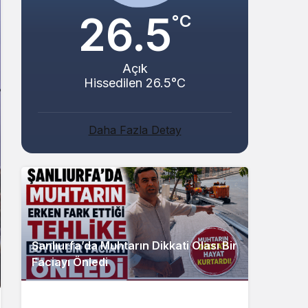
26.5
°C
Açık
Hissedilen 26.5°C
Daha Fazla Detay
Şanlıurfa’da Muhtarın Dikkati Olası Bir
Faciayı Önledi