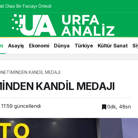
ti Olası Bir Faciayı Önledi
m
Asayiş
Ekonomi
Dünya
Türkiye
Kültür Sanat
Si
NETİMİNDEN KANDİL MEDAJI
İNDEN KANDİL MEDAJI
 11:59
güncellendi
0dk, 48sn