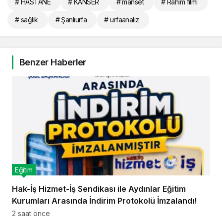
# HASTANE
# KANSER
# manset
# Rahim filmi
# sağlık
# Şanlıurfa
# urfaanaliz
Benzer Haberler
Eğitim
Hak-İş Hizmet-İş Sendikası ile Aydınlar Eğitim
Kurumları Arasında İndirim Protokolü İmzalandı!
2 saat önce