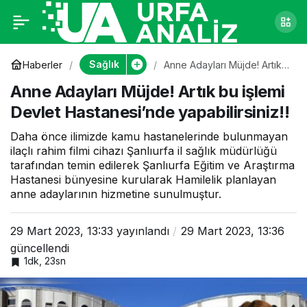
Anne Adayları Müjde!
0
Artık bu işlemi Devlet
Sağlık
Haberler
Anne Adayları Müjde! Artık
bu işlemi Devlet
Anne Adayları Müjde! Artık bu işlemi
Hastanesi’nde
Hastanesi’nde
yapabilirsiniz!!
Devlet Hastanesi’nde yapabilirsiniz!!
yapabilirsiniz!!
Daha önce ilimizde kamu hastanelerinde bulunmayan
ilaçlı rahim filmi cihazı Şanlıurfa il sağlık müdürlüğü
tarafından temin edilerek Şanlıurfa Eğitim ve Araştırma
Hastanesi bünyesine kurularak Hamilelik planlayan
anne adaylarının hizmetine sunulmuştur.
29 Mart 2023, 13:33
yayınlandı
29 Mart 2023, 13:36
güncellendi
1dk, 23sn