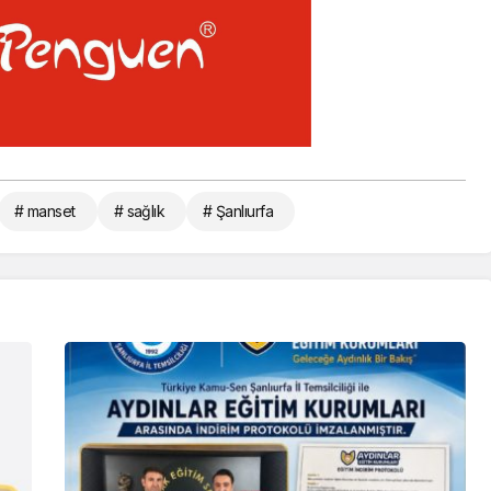
# manset
# sağlık
# Şanlıurfa