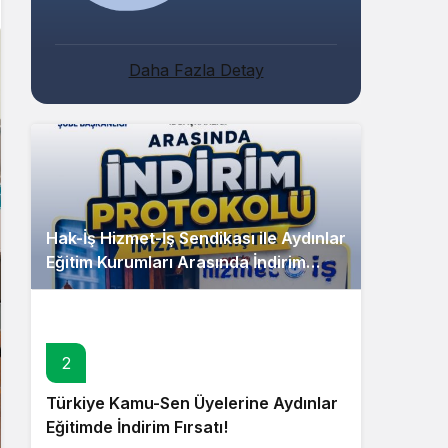
Daha Fazla Detay
Hak-İş Hizmet-İş Sendikası ile Aydınlar
Eğitim Kurumları Arasında İndirim
Protokolü İmzalandı!
2
Türkiye Kamu-Sen Üyelerine Aydınlar
Eğitimde İndirim Fırsatı!