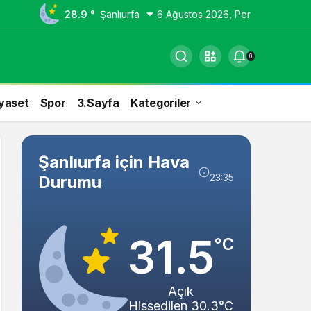
28.9 °
Şanlıurfa
6 Ağustos 2026, Per
0
yaset
Spor
3.Sayfa
Kategoriler
Şanlıurfa için Hava
23:35
Durumu
31.5
°C
Açık
Hissedilen 30.3°C