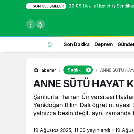
20:09
Hak-İş Hizmet-İş Sendikası
SON GELIŞMELER
Son Dakika
Deprem
Günde
du
Sağlık
Haberler
ANNE SÜTÜ HAY
u seçin.
ANNE SÜTÜ HAYAT K
Şanlıurfa Harran Üniversitesi Hastan
Yenidoğan Bilim Dalı öğretim üyesi
seçin.
yalnızca besin değil, aynı zamanda b
u
19 Ağustos 2025, 11:09
yayınlandı
19 Ağus
 seçin.