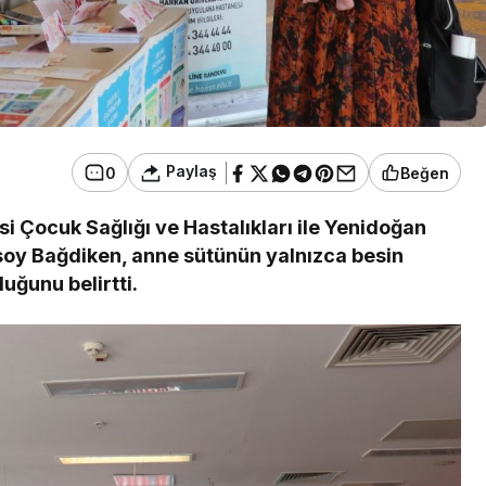
Paylaş
0
Beğen
i Çocuk Sağlığı ve Hastalıkları ile Yenidoğan
esoy Bağdiken, anne sütünün yalnızca besin
uğunu belirtti.