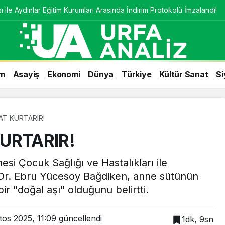
 ile Aydınlar Eğitim Kurumları Arasında İndirim Protokolü İmzalandı!
m
Asayiş
Ekonomi
Dünya
Türkiye
Kültür Sanat
Si
AT KURTARIR!
URTARIR!
esi Çocuk Sağlığı ve Hastalıkları ile
 Dr. Ebru Yücesoy Bağdiken, anne sütünün
ir "doğal aşı" olduğunu belirtti.
tos 2025, 11:09
güncellendi
1dk, 9sn