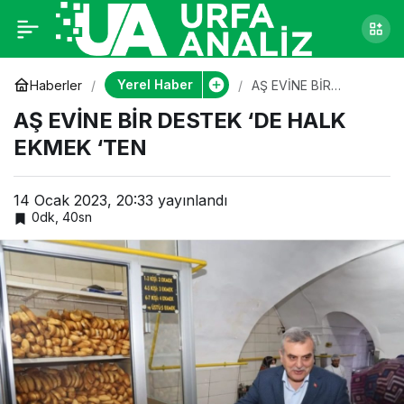
AŞ EVİNE BİR DESTEK
0
‘DE HALK EKMEK
Yerel Haber
Haberler
AŞ EVİNE BİR
DESTEK ‘DE HALK
AŞ EVİNE BİR DESTEK ‘DE HALK
EKMEK ‘TEN
‘TEN
EKMEK ‘TEN
14 Ocak 2023, 20:33
yayınlandı
0dk, 40sn