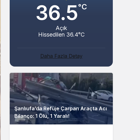
36.5
°C
Açık
Hissedilen 36.4°C
Daha Fazla Detay
Şanlıufa’da Refüje Çarpan Araçta Acı
Bilanço: 1 Ölü, 1 Yaralı!