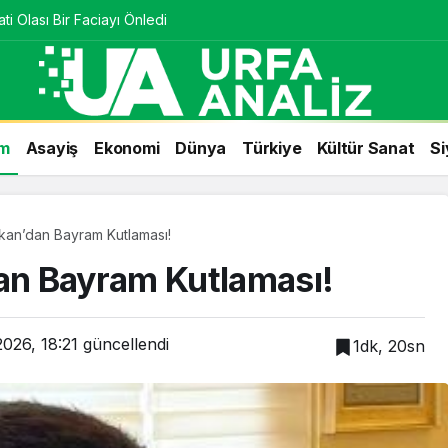
ti Olası Bir Faciayı Önledi
m
Asayiş
Ekonomi
Dünya
Türkiye
Kültür Sanat
Si
kan’dan Bayram Kutlaması!
n Bayram Kutlaması!
026, 18:21
güncellendi
1dk, 20sn