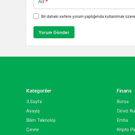
Ad
*
Bir dahaki sefere yorum yaptığımda kullanılmak üzere
Yorum Gönder
Kategoriler
Finans
3.Sayfa
Borsa
Asayiş
Döviz Kur
Bilim Teknoloji
Emtia
Çevre
Kripto Pa