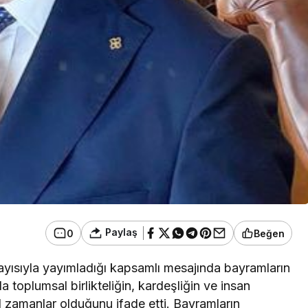
Paylaş
0
Beğen
ısıyla yayımladığı kapsamlı mesajında bayramların
 toplumsal birlikteliğin, kardeşliğin ve insan
l zamanlar olduğunu ifade etti. Bayramların