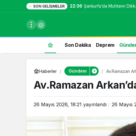
22:36
Şanlıurfa’da Muhtarın Dikka
SON GELIŞMELER
Son Dakika
Deprem
Günde
du
Gündem
Haberler
Av.Ramazan Ar
u seçin.
Av.Ramazan Arkan’da
26 Mayıs 2026, 18:21
yayınlandı
26 Mayıs 2
seçin.
u
 seçin.