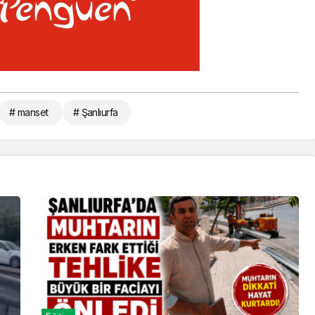
# manset
# Şanlıurfa