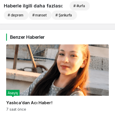
Haberle ilgili daha fazlası:
# #urfa
# deprem
# manset
# Şanlıurfa
Benzer Haberler
Asayiş
Yaslıca’dan Acı Haber!
7 saat önce