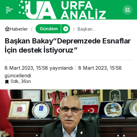
Başkan
0
Bakay”Depremzede
Gündem
Haberler
Başkan
Bakay”Depremzede
Başkan Bakay”Depremzede Esnaflar
Esnaflar İçin destek
Esnaflar İçin destek
İstiyoruz”
İçin destek İstiyoruz”
İstiyoruz”
8 Mart 2023, 15:58
yayınlandı
8 Mart 2023, 15:58
güncellendi
0dk, 36sn