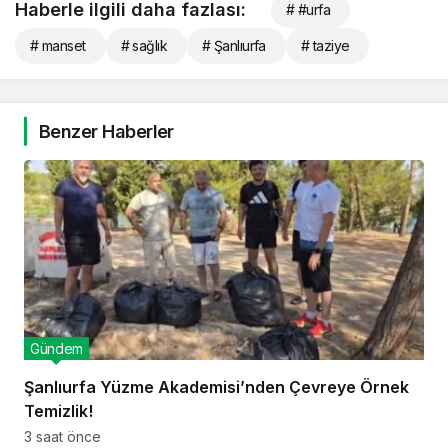
Haberle ilgili daha fazlası:
# #urfa
# manset
# sağlık
# Şanlıurfa
# taziye
Benzer Haberler
Gündem
Şanlıurfa Yüzme Akademisi’nden Çevreye Örnek
Temizlik!
3 saat önce