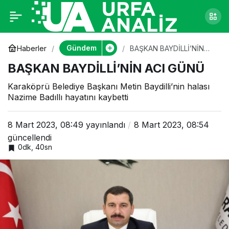
BAŞKAN
0
BAYDİLLİ’NİN ACI
Gündem
Haberler
BAŞKAN BAYDİLLİ’NİN
ACI GÜNÜ
BAŞKAN BAYDİLLİ’NİN ACI GÜNÜ
GÜNÜ
Karaköprü Belediye Başkanı Metin Baydilli’nin halası
Nazime Badıllı hayatını kaybetti
8 Mart 2023, 08:49
yayınlandı
8 Mart 2023, 08:54
güncellendi
0dk, 40sn