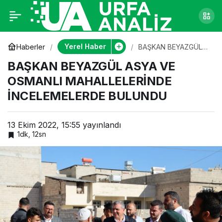
BAŞKAN BEYAZGÜL
0
ASYA VE OSMANLI
Yerel Haber
Haberler
BAŞKAN BEYAZGÜL
ASYA VE OSMANLI
BAŞKAN BEYAZGÜL ASYA VE
MAHALLELERİNDE
MAHALLELERİNDE
İNCELEMELERDE
OSMANLI MAHALLELERİNDE
BULUNDU
İNCELEMELERDE BULUNDU
İNCELEMELERDE
BULUNDU
13 Ekim 2022, 15:55
yayınlandı
1dk, 12sn