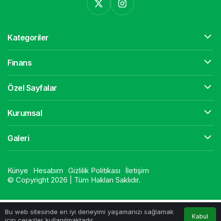
Kategoriler
Finans
Özel Sayfalar
Kurumsal
Galeri
Künye
Hesabım
Gizlilik Politikası
İletişim
© Copyright 2026 | Tüm Hakları Saklıdır.
Bu web sitesinde en iyi deneyimi yaşamanızı sağlamak
Kabul
için çerezler kullanılmaktadır.