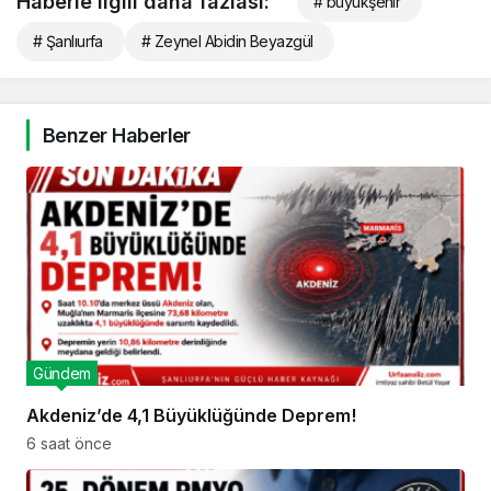
Haberle ilgili daha fazlası:
# büyükşehir
# Şanlıurfa
# Zeynel Abidin Beyazgül
Benzer Haberler
Gündem
Akdeniz’de 4,1 Büyüklüğünde Deprem!
6 saat önce