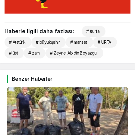
Haberle ilgili daha fazlası:
# #urfa
# Atatürk
# büyükşehir
# manset
# URFA
# üst
# zam
# Zeynel Abidin Beyazgül
Benzer Haberler