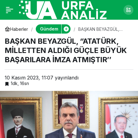
BAŞKAN BEYAZGÜL,
0
‘’ATATÜRK,
Gündem
Haberler
BAŞKAN BEYAZGÜL,
‘’ATATÜRK, MİLLETTEN
BAŞKAN BEYAZGÜL, ‘’ATATÜRK,
ALDIĞI GÜÇLE BÜYÜK
MİLLETTEN ALDIĞI
BAŞARILARA İMZA
MİLLETTEN ALDIĞI GÜÇLE BÜYÜK
ATMIŞTIR’’
BAŞARILARA İMZA ATMIŞTIR’’
GÜÇLE BÜYÜK
BAŞARILARA İMZA
10 Kasım 2023, 11:07
yayınlandı
1dk, 16sn
ATMIŞTIR’’