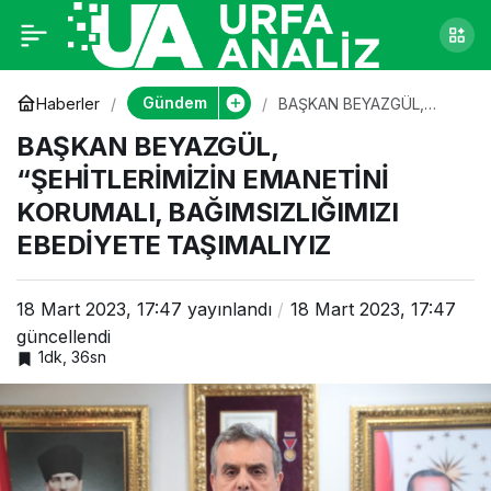
BAŞKAN BEYAZGÜL,
0
“ŞEHİTLERİMİZİN
Gündem
Haberler
BAŞKAN BEYAZGÜL,
“ŞEHİTLERİMİZİN
BAŞKAN BEYAZGÜL,
EMANETİNİ KORUMALI,
EMANETİNİ
BAĞIMSIZLIĞIMIZI
“ŞEHİTLERİMİZİN EMANETİNİ
EBEDİYETE TAŞIMALIYIZ
KORUMALI, BAĞIMSIZLIĞIMIZI
KORUMALI,
EBEDİYETE TAŞIMALIYIZ
BAĞIMSIZLIĞIMIZI
18 Mart 2023, 17:47
yayınlandı
18 Mart 2023, 17:47
EBEDİYETE
güncellendi
1dk, 36sn
TAŞIMALIYIZ