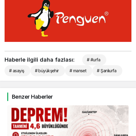
Haberle ilgili daha fazlası:
# #urfa
# asayiş
# büyükşehir
# manset
# Şanlıurfa
Benzer Haberler