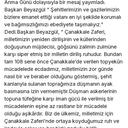
Anma Günü dolayısıyla bir mesaj yayımladı.
Başkan Beyazgül “ Şehitlerimizin ve gazilerimizin
bizlere emanet ettiği vatanı en iyi şekilde korumalı
ve bağımsızlığımızı ebediyete taşımalıyız.”
Dedi.Başkan Beyazgül, ” Çanakkale Zaferi,
milletimizin yeniden dirilişinin ve küllerinden
doğuşunun müjdecisi, göğsünü zalimin zulmüne
karşı siper etmiş bir milletin diriliş ruhudur. Bundan
tam 108 sene önce Çanakkale’de verilen topyekûn
mücadelede ecdadımız, milletimizin zor günde
nasıl bir ve beraber olduğunu göstermiş, şehit
kanlarıyla sulanan toprağımıza düşmanın ayak
basmasına izin vermemiştir.Düşman askerlerinin
topuna tüfeğine karşı iman gücü ile verilmiş bir
mücadelenin eşine az rastlanır bir mücadele
olduğu aşikârdır. Biz de ülkemiz, milletimiz için
Çanakkale Zaferi’nde ortaya koyduğumuz ruh ve