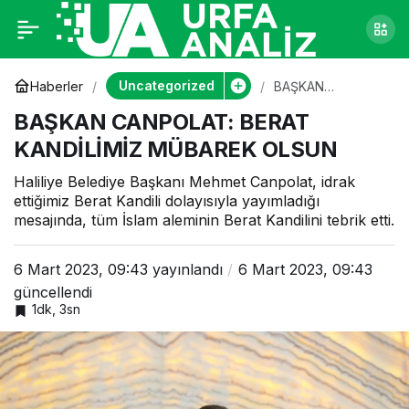
BAŞKAN CANPOLAT:
0
BERAT KANDİLİMİZ
Uncategorized
Haberler
BAŞKAN
CANPOLAT:
BAŞKAN CANPOLAT: BERAT
BERAT
MÜBAREK OLSUN
KANDİLİMİZ
KANDİLİMİZ MÜBAREK OLSUN
MÜBAREK OLSUN
Haliliye Belediye Başkanı Mehmet Canpolat, idrak
ettiğimiz Berat Kandili dolayısıyla yayımladığı
mesajında, tüm İslam aleminin Berat Kandilini tebrik etti.
6 Mart 2023, 09:43
yayınlandı
6 Mart 2023, 09:43
güncellendi
1dk, 3sn