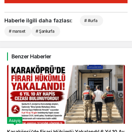
Haberle ilgili daha fazlası:
# #urfa
# manset
# Şanlıurfa
Benzer Haberler
Asayiş
Karaköprü’de Firari Hükümlü Yakalandı! 6 Yıl 10 Ay