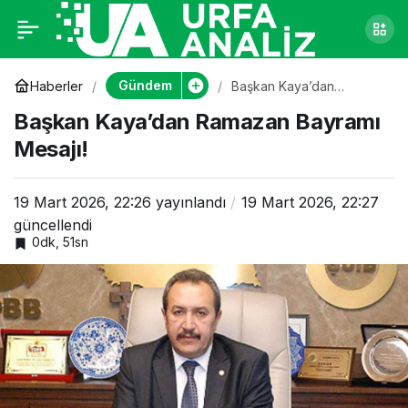
Başkan Kaya’dan
0
Ramazan Bayramı
Gündem
Haberler
Başkan Kaya’dan
Ramazan Bayramı Mesajı!
Başkan Kaya’dan Ramazan Bayramı
Mesajı!
Mesajı!
19 Mart 2026, 22:26
yayınlandı
19 Mart 2026, 22:27
güncellendi
0dk, 51sn