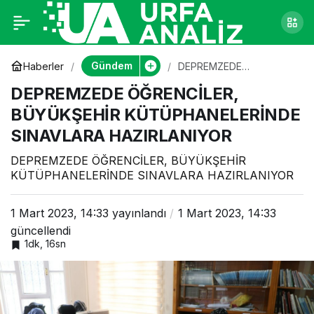
DEPREMZEDE
0
ÖĞRENCİLER,
Gündem
Haberler
DEPREMZEDE
ÖĞRENCİLER,
DEPREMZEDE ÖĞRENCİLER,
BÜYÜKŞEHİR
BÜYÜKŞEHİR
KÜTÜPHANELERİNDE
BÜYÜKŞEHİR KÜTÜPHANELERİNDE
SINAVLARA
HAZIRLANIYOR
SINAVLARA HAZIRLANIYOR
KÜTÜPHANELERİNDE
DEPREMZEDE ÖĞRENCİLER, BÜYÜKŞEHİR
SINAVLARA
KÜTÜPHANELERİNDE SINAVLARA HAZIRLANIYOR
HAZIRLANIYOR
1 Mart 2023, 14:33
yayınlandı
1 Mart 2023, 14:33
güncellendi
1dk, 16sn