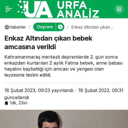
Enkaz Altından çıkan
0
bebek amcasına
Deprem
Haberler
Enkaz Altından çıkan
bebek amcasına verildi
Enkaz Altından çıkan bebek
verildi
amcasına verildi
Kahramanmaraş merkezli depremlerde 2. gün sonra
enkazdan kurtarılan 2 aylık Fatma bebek, anne babası
hayatını kaybettiği için amcası ve yengesi olan
teyzesine teslim edildi.
18 Şubat 2023, 09:23
yayınlandı
18 Şubat 2023, 09:31
güncellendi
1dk, 23sn