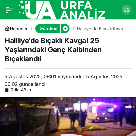
Haliliye’de Bıçaklı
0
Kavga! 25
Gündem
Haberler
Haliliye’de Bıçaklı Kavga!
25 Yaşlarındaki Genç
Haliliye’de Bıçaklı Kavga! 25
Kalbinden Bıçaklandı!
Yaşlarındaki Genç
Yaşlarındaki Genç Kalbinden
Bıçaklandı!
Kalbinden Bıçaklandı!
5 Ağustos 2025, 09:01
yayınlandı
5 Ağustos 2025,
09:02
güncellendi
0dk, 46sn