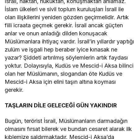
İsrail, haktan, hukuktan, konuşmaktan anlamaz.
İslam ülkeleri ve sivil toplum kuruluşları İsrail ile
olan ilişkilerini yeniden gözden geçirmelidir. Artık
fiili icraata geçmek gerekir. İsrail ancak güçten
anlar ve onun anladığı dilden konuşacak
Müslümanlara ihtiyaç vardır. İsrail’in yıllardır yaptığı
zulüm ve işgali hep beraber iyice kınasak ne
yazar? Şiddeti artırılmış söylemlerin artık faydası
yoktur. Dolayısıyla, Kudüs ve Mescid-i Aksa bilinci
olan her Müslümanın, slogandan öte Kudüs ve
Mescid-i Aksa için elini taşın altına koyması
gerekir.
TAŞLARIN DİLE GELECEĞİ GÜN YAKINDIR
Bugün, terörist İsrail, Müslümanların darmadağın
olmasını fırsat bilerek ve bundan cesaret alarak ilk
kıblemize saldırmaktadır. Mescid-i Aksa’da