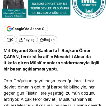
Google'da Abone Ol
0
Paylaş
Beğen
Mil-Diyanet Sen Şanlıurfa İl Başkanı Ömer
ÇAPAN, terörist İsrail’in Mescid-i Aksa’da
itikafa giren Müslümanlara saldırmasıyla ilgili
bir basın açıklaması yaptı.
Orta Doğu’nun gayri meşru çocuğu İsrail, terör
devleti olmanın getirdiği barbarlık bilinciyle, her
geçen gün Filistinlilere yaşattığı zulmün dozunu
artırıyor. Alçak terör devleti, Müslümanların ilk
kıblesi Mescid-i Aksa’yı yine savaş alanına çevirdi