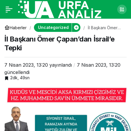
İl Başkanı Ömer
0
Çapan’dan İsrail’e
Uncategorized
Haberler
İl Başkanı Ömer
Çapan’dan İsrail’e
İl Başkanı Ömer Çapan’dan İsrail’e
Tepki
Tepki
Tepki
7 Nisan 2023, 13:20
yayınlandı
7 Nisan 2023, 13:20
güncellendi
2dk, 49sn