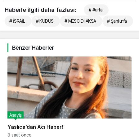
Haberle ilgili daha fazlası:
# #urfa
# İSRAİL
# KUDUS
# MESCİDİ AKSA
# Şanlıurfa
Benzer Haberler
Asayiş
Yaslıca’dan Acı Haber!
8 saat önce