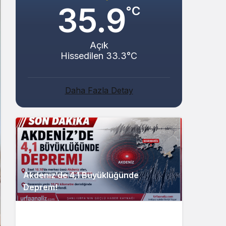
35.9
°C
Açık
Hissedilen 33.3°C
Daha Fazla Detay
Akdeniz’de 4,1 Büyüklüğünde
Deprem!