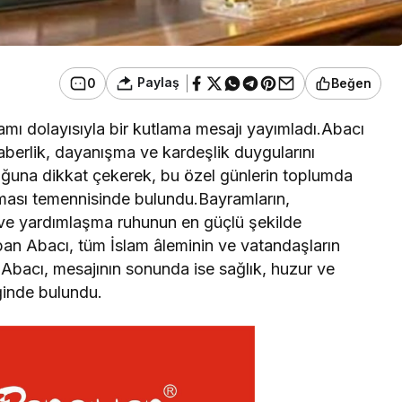
Paylaş
0
Beğen
mı dolayısıyla bir kutlama mesajı yayımladı.Abacı
aberlik, dayanışma ve kardeşlik duygularını
uğuna dikkat çekerek, bu özel günlerin toplumda
ması temennisinde bulundu.Bayramların,
ma ve yardımlaşma ruhunun en güçlü şekilde
pan Abacı, tüm İslam âleminin ve vatandaşların
 Abacı, mesajının sonunda ise sağlık, huzur ve
ğinde bulundu.