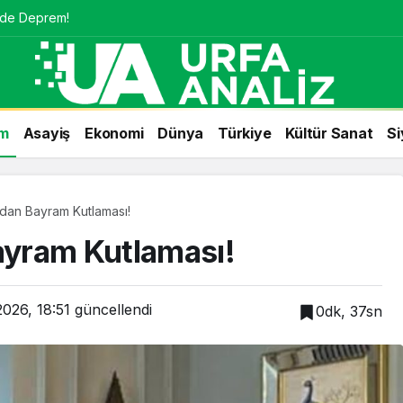
nde Deprem!
m
Asayiş
Ekonomi
Dünya
Türkiye
Kültür Sanat
Si
ı’dan Bayram Kutlaması!
Bayram Kutlaması!
026, 18:51
güncellendi
0dk, 37sn