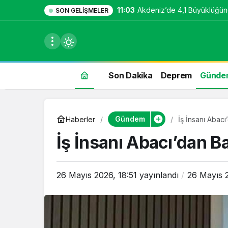
11:03
Akdeniz’de 4,1 Büyüklüğü
SON GELIŞMELER
Son Dakika
Deprem
Günde
du
Gündem
Haberler
İş İnsanı Abac
u seçin.
İş İnsanı Abacı’dan 
26 Mayıs 2026, 18:51
yayınlandı
26 Mayıs 2
seçin.
u
 seçin.