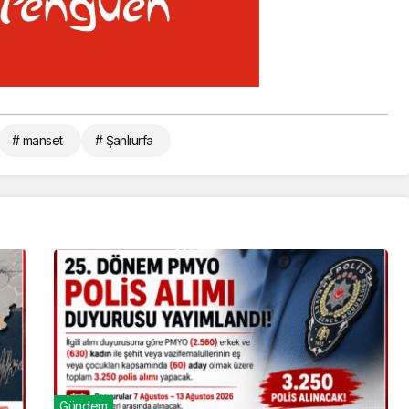
# manset
# Şanlıurfa
Gündem