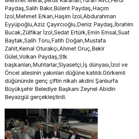
Mehmet Meral,Şerdil Karahan,Turan Avcı,Ferdi
Paydaş,Salih Bakır,Bülent Paydaş,Haçım
İzol,Mehmet Erkan,Haşim İzol,Abdurahman
Eyyüpoğlu,Aziz Çayırcıoğlu,Deniz Paydaş,İbrahim
Bucak,Zülfikar İzol,Sedat Ertürk,Emin Emsal,Suat
Baytak,Salih Toru,Fatih Doğan,Mustafa
Zahit,Kemal Oturakçı,Ahmet Oruç,Bekir
Gülel,Volkan Paydaş,Stk
başkanları,Muhtarlar,Siyasetçi,İş dünyası,İzol ve
Öncel ailesinin yakınları düğüne katıldı.Görkemli
düğününde genç çiftin nikah akdini Şanlıurfa
Büyükşehir Belediye Başkanı Zeynel Abidin
Beyazgül gerçekleştirdi.