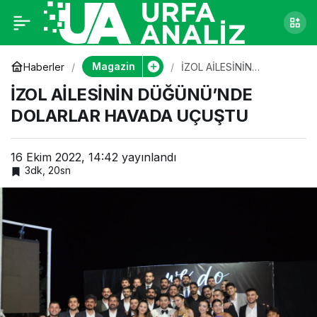
İZOL AİLESİNİN
0
DÜĞÜNÜ’NDE
Magazin
Haberler
İZOL AİLESİNİN
DÜĞÜNÜ’NDE DOLARLAR
İZOL AİLESİNİN DÜĞÜNÜ’NDE
HAVADA UÇUŞTU
DOLARLAR HAVADA
DOLARLAR HAVADA UÇUŞTU
UÇUŞTU
16 Ekim 2022, 14:42
yayınlandı
3dk, 20sn