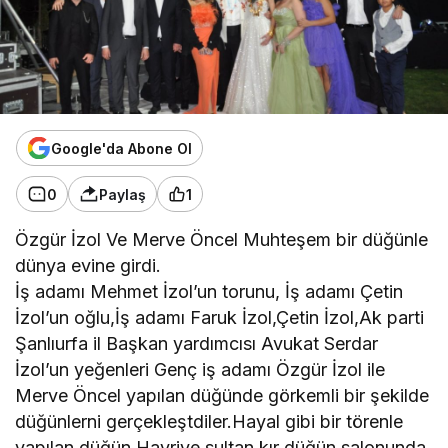
Google'da Abone Ol
0
Paylaş
1
Özgür İzol Ve Merve Öncel Muhteşem bir düğünle
dünya evine girdi.
İş adamı Mehmet İzol’un torunu, İş adamı Çetin
İzol’un oğlu,İş adamı Faruk İzol,Çetin İzol,Ak parti
Şanlıurfa il Başkan yardımcısı Avukat Serdar
İzol’un yeğenleri Genç iş adamı Özgür İzol ile
Merve Öncel yapılan düğünde görkemli bir şekilde
düğünlerni gerçekleştdiler.Hayal gibi bir törenle
yapılan düğün Hayriye sultan kır düğün salonunda