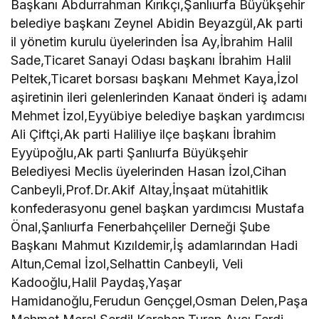
Başkanı Abdurrahman Kırıkçı,Şanlıurfa Büyükşehir
belediye başkanı Zeynel Abidin Beyazgül,Ak parti
il yönetim kurulu üyelerinden İsa Ay,İbrahim Halil
Sade,Ticaret Sanayi Odası başkanı İbrahim Halil
Peltek,Ticaret borsası başkanı Mehmet Kaya,İzol
aşiretinin ileri gelenlerinden Kanaat önderi iş adamı
Mehmet İzol,Eyyübiye belediye başkan yardımcısı
Ali Çiftçi,Ak parti Haliliye ilçe başkanı İbrahim
Eyyüpoğlu,Ak parti Şanlıurfa Büyükşehir
Belediyesi Meclis üyelerinden Hasan İzol,Cihan
Canbeyli,Prof.Dr.Akif Altay,İnşaat mütahitlik
konfederasyonu genel başkan yardımcısı Mustafa
Önal,Şanlıurfa Fenerbahçeliler Derneği Şube
Başkanı Mahmut Kızıldemir,İş adamlarından Hadi
Altun,Cemal İzol,Selhattin Canbeyli, Veli
Kadooğlu,Halil Paydaş,Yaşar
Hamidanoğlu,Ferudun Gençgel,Osman Delen,Paşa