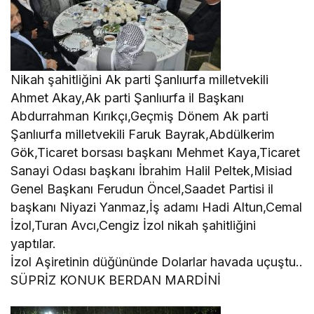
Nikah şahitliğini Ak parti Şanlıurfa milletvekili
Ahmet Akay,Ak parti Şanlıurfa il Başkanı
Abdurrahman Kırıkçı,Geçmiş Dönem Ak parti
Şanlıurfa milletvekili Faruk Bayrak,Abdülkerim
Gök,Ticaret borsası başkanı Mehmet Kaya,Ticaret
Sanayi Odası başkanı İbrahim Halil Peltek,Misiad
Genel Başkanı Ferudun Öncel,Saadet Partisi il
başkanı Niyazi Yanmaz,İş adamı Hadi Altun,Cemal
İzol,Turan Avcı,Cengiz İzol nikah şahitliğini
yaptılar.
İzol Aşiretinin düğününde Dolarlar havada uçuştu..
SÜPRİZ KONUK BERDAN MARDİNİ