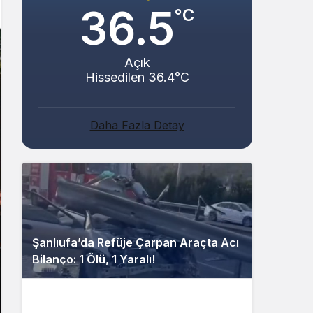
36.5
°C
Açık
Hissedilen 36.4°C
Daha Fazla Detay
Şanlıufa’da Refüje Çarpan Araçta Acı
Bilanço: 1 Ölü, 1 Yaralı!