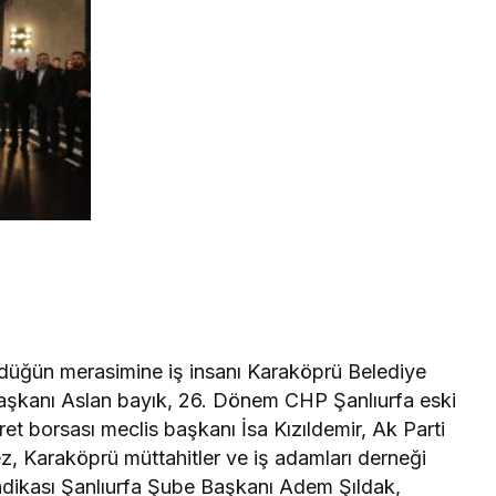
düğün merasimine iş insanı Karaköprü Belediye
Başkanı Aslan bayık, 26. Dönem CHP Şanlıurfa eski
aret borsası meclis başkanı İsa Kızıldemir, Ak Parti
ez, Karaköprü müttahitler ve iş adamları derneği
dikası Şanlıurfa Şube Başkanı Adem Şıldak,