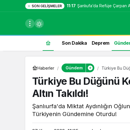
11:17
Şanlıufa’da Refüje Çarpan Ara
SON GELIŞMELER
Son Dakika
Deprem
Günde
du
Gündem
Haberler
Türkiye Bu Düğü
u seçin.
Türkiye Bu Düğünü Ko
Altın Takıldı!
seçin.
Şanlıurfa'da Miktat Aydınlığın Oğlu
Türkiyenin Gündemine Oturdu!
u
 seçin.