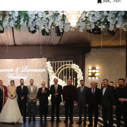
3dk, 7sn