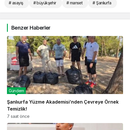
# asayiş
# büyükşehir
# manset
# Şanlıurfa
Benzer Haberler
Gündem
Şanlıurfa Yüzme Akademisi’nden Çevreye Örnek
Temizlik!
7 saat önce