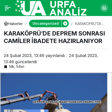
KARAKÖPRÜ’DE
0
DEPREM SONRASI
Uncategorized
Haberler
KARAKÖPRÜ’DE
DEPREM SONRASI
KARAKÖPRÜ’DE DEPREM SONRASI
CAMİLER İBADETE
CAMİLER İBADETE
HAZIRLANIYOR
CAMİLER İBADETE HAZIRLANIYOR
HAZIRLANIYOR
24 Şubat 2023, 13:46
yayınlandı
24 Şubat 2023,
13:46
güncellendi
1dk, 54sn