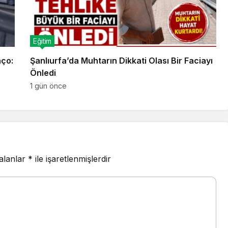
Eğitim
nço:
Şanlıurfa’da Muhtarın Dikkati Olası Bir Faciayı
Önledi
1 gün önce
 alanlar
*
ile işaretlenmişlerdir