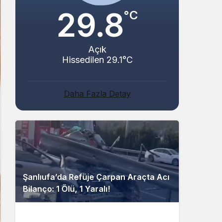
29.8
°C
Açık
Hissedilen 29.1°C
Daha Fazla Detay
Şanlıufa’da Refüje Çarpan Araçta Acı
Bilanço: 1 Ölü, 1 Yaralı!