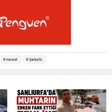
# manset
# Şanlıurfa