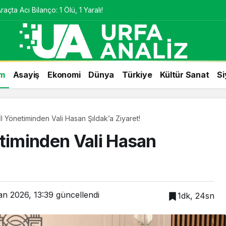
çta Acı Bilanço: 1 Ölü, 1 Yaralı!
m
Asayiş
Ekonomi
Dünya
Türkiye
Kültür Sanat
Si
l Yönetiminden Vali Hasan Şıldak’a Ziyaret!
etiminden Vali Hasan
an 2026, 13:39
güncellendi
1dk, 24sn