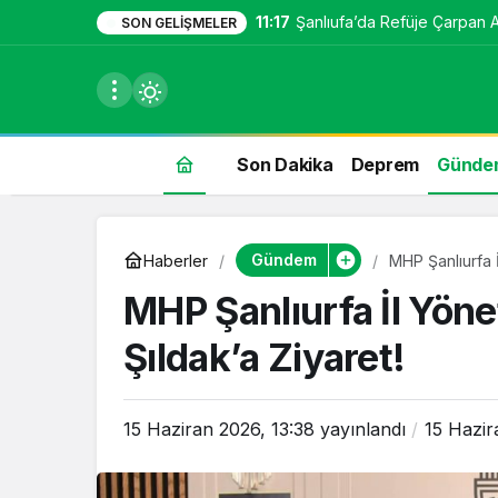
11:17
Şanlıufa’da Refüje Çarpan Ara
SON GELIŞMELER
Son Dakika
Deprem
Günde
du
Gündem
Haberler
MHP Şanlıurfa İ
u seçin.
MHP Şanlıurfa İl Yön
Şıldak’a Ziyaret!
seçin.
15 Haziran 2026, 13:38
yayınlandı
15 Hazir
u
 seçin.