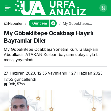
My Göbeklitepe
0
Ocakbaşı Hayırlı
Gündem
Haberler
My Göbeklitepe
Ocakbaşı Hayırlı
My Göbeklitepe Ocakbaşı Hayırlı
Bayramlar Diler
Bayramlar Diler
Bayramlar Diler
My Göbeklitepe Ocakbaşı Yönetim Kurulu Başkanı
Abdulkadir ATAKAN Kurban bayramı dolayısıyla bir
mesaj yayımladı.
27 Haziran 2023, 12:55
yayınlandı
27 Haziran 2023,
12:55
güncellendi
0dk, 57sn