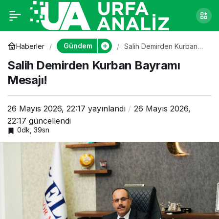
Salih Demirden
0
Kurban Bayramı
Gündem
Haberler
Salih Demirden Kurban
Bayramı Mesajı!
Salih Demirden Kurban Bayramı
Mesajı!
Mesajı!
26 Mayıs 2026, 22:17
yayınlandı
26 Mayıs 2026,
22:17
güncellendi
0dk, 39sn