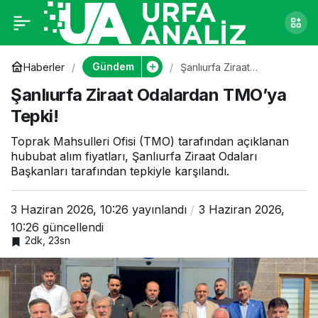
Şanlıurfa Ziraat
0
Odalardan TMO’ya
Gündem
Haberler
Şanlıurfa Ziraat
Odalardan TMO’ya
Şanlıurfa Ziraat Odalardan TMO’ya
Tepki!
Tepki!
Tepki!
Toprak Mahsulleri Ofisi (TMO) tarafından açıklanan
hububat alım fiyatları, Şanlıurfa Ziraat Odaları
Başkanları tarafından tepkiyle karşılandı.
3 Haziran 2026, 10:26
yayınlandı
3 Haziran 2026,
10:26
güncellendi
2dk, 23sn