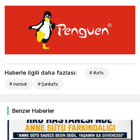
Haberle ilgili daha fazlası:
# #urfa
# manset
# Şanlıurfa
Benzer Haberler