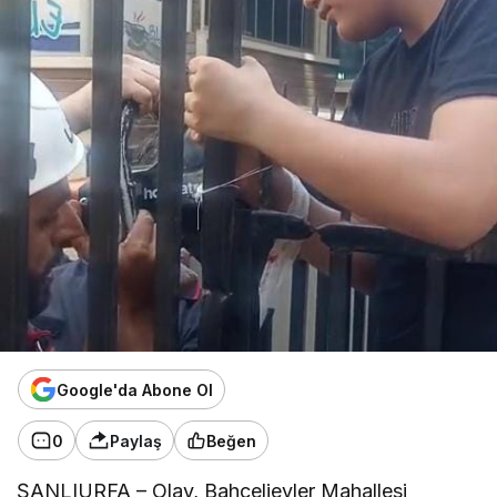
Google'da Abone Ol
0
Paylaş
Beğen
ŞANLIURFA – Olay, Bahçelievler Mahallesi