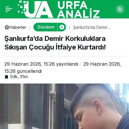
Şanlıurfa’da Demir
0
Korkuluklara Sıkışan
Gündem
Haberler
Şanlıurfa’da Demir
Korkuluklara Sıkışan
Şanlıurfa’da Demir Korkuluklara
Çocuğu İtfaiye Kurtardı!
Çocuğu İtfaiye
Sıkışan Çocuğu İtfaiye Kurtardı!
Kurtardı!
29 Haziran 2026, 15:26
yayınlandı
29 Haziran 2026,
15:26
güncellendi
0dk, 31sn