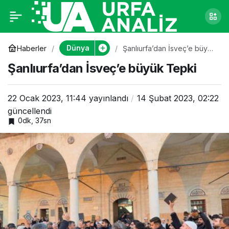
Şanlıurfa’dan İsveç’e
0
büyük Tepki
Dünya
Haberler
Şanlıurfa’dan İsveç’e büyük
Tepki
Şanlıurfa’dan İsveç’e büyük Tepki
22 Ocak 2023, 11:44
yayınlandı
14 Şubat 2023, 02:22
güncellendi
0dk, 37sn