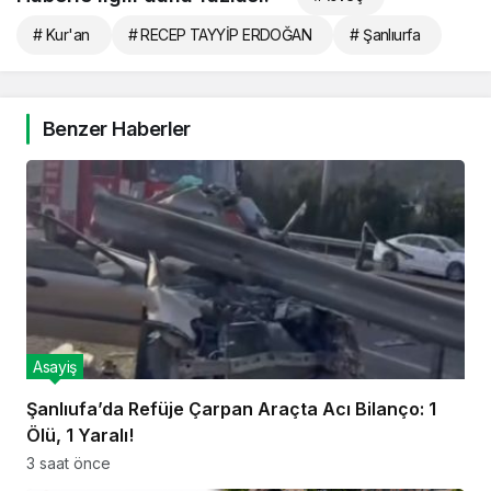
# Kur'an
# RECEP TAYYİP ERDOĞAN
# Şanlıurfa
Benzer Haberler
Asayiş
Şanlıufa’da Refüje Çarpan Araçta Acı Bilanço: 1
Ölü, 1 Yaralı!
3 saat önce