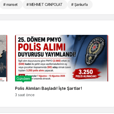
# manset
# MEHMET CANPOLAT
# Şanlıurfa
Gündem
Polis Alımları Başladı! İşte Şartlar!
3 saat önce