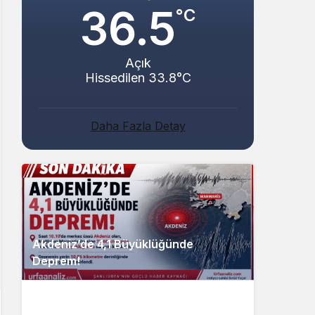
36.5
°C
Açık
Hissedilen 33.8°C
Daha Fazla Detay
Akdeniz’de 4,1 Büyüklüğünde
Deprem!