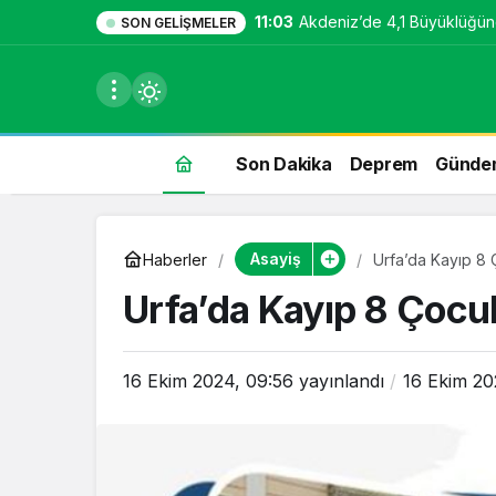
11:03
Akdeniz’de 4,1 Büyüklüğü
SON GELIŞMELER
Son Dakika
Deprem
Günde
du
Asayiş
Haberler
Urfa’da Kayıp 8
u seçin.
Urfa’da Kayıp 8 Çocu
16 Ekim 2024, 09:56
yayınlandı
16 Ekim 20
seçin.
u
 seçin.