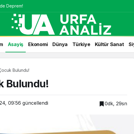
nde Deprem!
m
Asayiş
Ekonomi
Dünya
Türkiye
Kültür Sanat
Si
 Çocuk Bulundu!
k Bulundu!
24, 09:56
güncellendi
0dk, 29sn