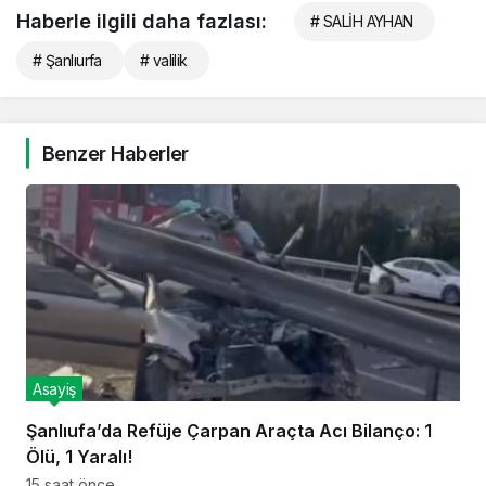
Haberle ilgili daha fazlası:
# SALİH AYHAN
# Şanlıurfa
# valilik
Benzer Haberler
Asayiş
Şanlıufa’da Refüje Çarpan Araçta Acı Bilanço: 1
Ölü, 1 Yaralı!
15 saat önce