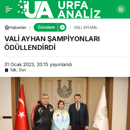
VALİ AYHAN
0
ŞAMPİYONLARI
Gündem
Haberler
VALİ AYHAN
ŞAMPİYONLARI
VALİ AYHAN ŞAMPİYONLARI
ÖDÜLLENDİRDİ
ÖDÜLLENDİRDİ
ÖDÜLLENDİRDİ
31 Ocak 2023, 20:15
yayınlandı
1dk, 0sn