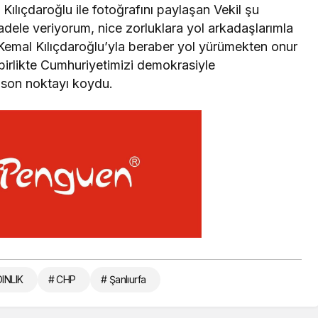
lıçdaroğlu ile fotoğrafını paylaşan Vekil şu
ücadele veriyorum, nice zorluklara yol arkadaşlarımla
emal Kılıçdaroğlu’yla beraber yol yürümekten onur
irlikte Cumhuriyetimizi demokrasiyle
a son noktayı koydu.
INLIK
# CHP
# Şanlıurfa