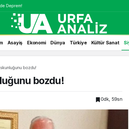
nde Deprem!
m
Asayiş
Ekonomi
Dünya
Türkiye
Kültür Sanat
Si
suskunluğunu bozdu!
nluğunu bozdu!
0dk, 59sn