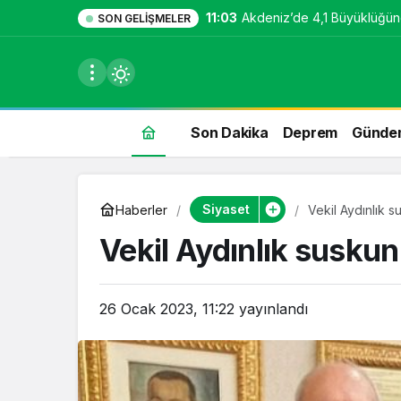
11:03
Akdeniz’de 4,1 Büyüklüğü
SON GELIŞMELER
Son Dakika
Deprem
Günde
du
Siyaset
Haberler
Vekil Aydınlık 
u seçin.
Vekil Aydınlık susku
26 Ocak 2023, 11:22
yayınlandı
seçin.
u
 seçin.