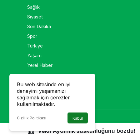
Sağlık
Siyaset
Son Dakika
Spor
Türkiye
Yaşam
Yerel Haber
Galeri
Bu web sitesinde en iyi
deneyimi yaşamanızı
Foto Galeri
sağlamak için çerezler
Video Galeri
kullanılmaktadır.
Gizlilik Politikası
Kabul
Vekil Aydınlık suskunluğunu bozdu!