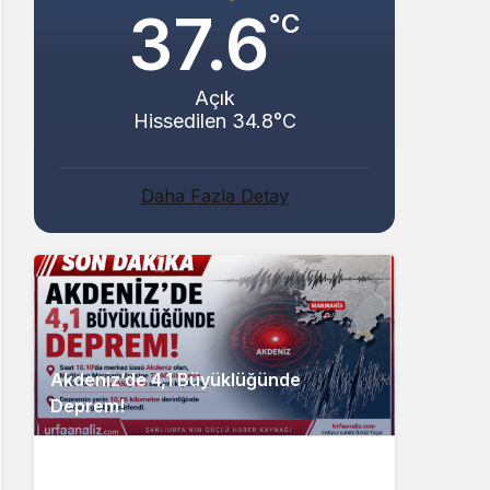
37.6
°C
Açık
Hissedilen 34.8°C
Daha Fazla Detay
Akdeniz’de 4,1 Büyüklüğünde
Deprem!