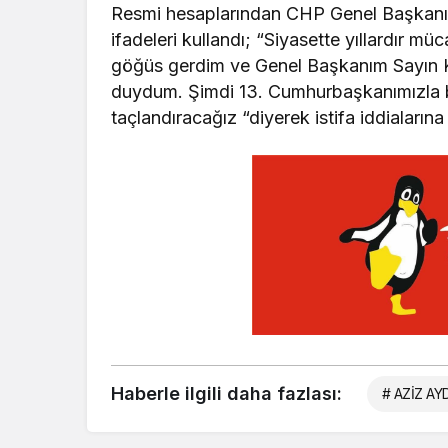
Resmi hesaplarından CHP Genel Başkanı Kı
ifadeleri kullandı; “Siyasette yıllardır m
göğüs gerdim ve Genel Başkanım Sayın K
duydum. Şimdi 13. Cumhurbaşkanımızla b
taçlandıracağız “diyerek istifa iddiaların
Haberle ilgili daha fazlası:
# AZİZ AYD