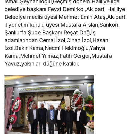
İsmail Şeyhanlıoğlu,Geçmiş dönem Haliliye ilçe
belediye başkanı Fevzi Demirkol,Ak parti Haliliye
Belediye meclis üyesi Mehmet Emin Ataş,Ak parti
il yönetim kurulu üyesi Mustafa Arslan,Sankon
Şanlıurfa Şube Başkanı Reşat Dağ,İş
adamlarından Cemal İzol,Cihan İzol,Hasan
İzol,Bakır Kama,Necmi Hekimoğlu,Yahya
Kama,Mehmet Yılmaz,Fatih Gerger,Mustafa
Yavuz,yakınları düğüne katıldı.