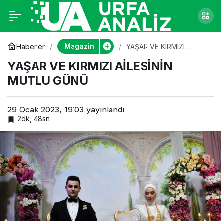
YAŞAR VE KIRMIZI
0
AİLESİNİN MUTLU
Magazin
Haberler
YAŞAR VE KIRMIZI
AİLESİNİN MUTLU GÜNÜ
YAŞAR VE KIRMIZI AİLESİNİN
GÜNÜ
MUTLU GÜNÜ
29 Ocak 2023, 19:03
yayınlandı
2dk, 48sn