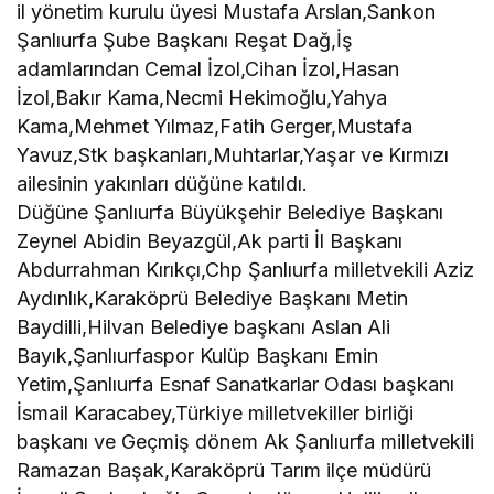
il yönetim kurulu üyesi Mustafa Arslan,Sankon
Şanlıurfa Şube Başkanı Reşat Dağ,İş
adamlarından Cemal İzol,Cihan İzol,Hasan
İzol,Bakır Kama,Necmi Hekimoğlu,Yahya
Kama,Mehmet Yılmaz,Fatih Gerger,Mustafa
Yavuz,Stk başkanları,Muhtarlar,Yaşar ve Kırmızı
ailesinin yakınları düğüne katıldı.
Düğüne Şanlıurfa Büyükşehir Belediye Başkanı
Zeynel Abidin Beyazgül,Ak parti İl Başkanı
Abdurrahman Kırıkçı,Chp Şanlıurfa milletvekili Aziz
Aydınlık,Karaköprü Belediye Başkanı Metin
Baydilli,Hilvan Belediye başkanı Aslan Ali
Bayık,Şanlıurfaspor Kulüp Başkanı Emin
Yetim,Şanlıurfa Esnaf Sanatkarlar Odası başkanı
İsmail Karacabey,Türkiye milletvekiller birliği
başkanı ve Geçmiş dönem Ak Şanlıurfa milletvekili
Ramazan Başak,Karaköprü Tarım ilçe müdürü