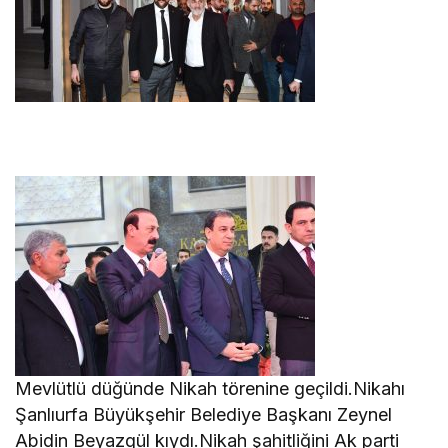
Mevlütlü düğünde Nikah törenine geçildi.Nikahı
Şanlıurfa Büyükşehir Belediye Başkanı Zeynel
Abidin Beyazgül kıydı.Nikah şahitliğini Ak parti