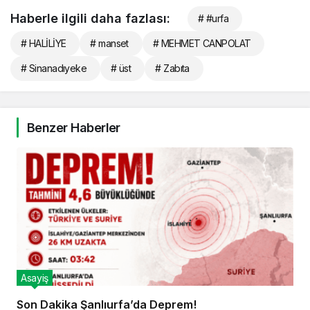
Haberle ilgili daha fazlası:
# #urfa
# HALİLİYE
# manset
# MEHMET CANPOLAT
# Sinanadıyeke
# üst
# Zabıta
Benzer Haberler
Asayiş
Son Dakika Şanlıurfa’da Deprem!