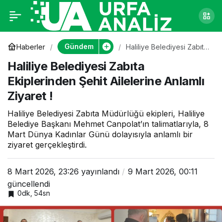
Haliliye Belediyesi
0
Zabıta Ekiplerinden
Gündem
Haberler
Haliliye Belediyesi Zabıta
Ekiplerinden Şehit
Haliliye Belediyesi Zabıta
Ailelerine Anlamlı Ziyaret !
Şehit Ailelerine
Ekiplerinden Şehit Ailelerine Anlamlı
Ziyaret !
Anlamlı Ziyaret !
Haliliye Belediyesi Zabıta Müdürlüğü ekipleri, Haliliye
Belediye Başkanı Mehmet Canpolat’ın talimatlarıyla, 8
Mart Dünya Kadınlar Günü dolayısıyla anlamlı bir
ziyaret gerçekleştirdi.
8 Mart 2026, 23:26
yayınlandı
9 Mart 2026, 00:11
güncellendi
0dk, 54sn